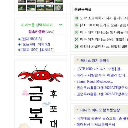
최근등록글
노박 조코비치가 다시 클레이 시즌
01
[ATP 1000 마드리드 오픈] 결승 
02
접속카운터
[view]
미국 대학 테니스는 임사랑을 더 
03
◈
[전체:989313]
미국 여저 테니스 신성! 헤일리 밥
04
◈
[오늘:60] [어제:92]
아리나 사발렌카 vs. 헤일리 밥티스트 
05
◈
[최고:1050] [최저:15]
테니스 경기 동영상
[ATP 1000 마드리드 오픈] 결...
아리나 사발렌카 vs. 헤일리 밥티...
Sinner, Ruud, Medvedev...
권순우vs홀름그렌 2026ATP광주오.
권순우vs홀름그렌 2026ATP광주오.
테니스 비디오 분석동영상
국가대표 권순우 듀스코트 T존 
페더러선수 서브동작분석