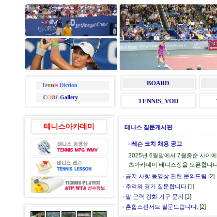
BOARD
T
e
n
n
i
s
Diction
allery
C
O
O
L
G
TENNIS_VOD
테니스아카데미
테니스 질문게시판
레슨 코치 채용 공고
2025년 6월말에서 7월중순 사이에
츠아카데미 테니스장을 오픈합니다. 
공지 사항 동영상 관련 문의드림
[2]
추억의 경기 질문합니다
[1]
팔 근력 강화 기구 문의
[1]
혼합스핀서브 질문드립니다.
[2]