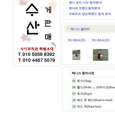
앤디 로딕 서브 동작분석
페더러 포핸드동작분석
즈베르프 양손백핸드 동작 분석
테니스 갤러리
NO IMAGES
NO IMAGES
테니스 용어사전
회수(Shag)
01
홀드(Hold) ↔ 브레이크(Break
04
호프(Hope)
07
헤드 투 헤드(Head-to-head)
10
하드 럭(Hard luck)
13