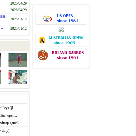
2026/04/29
2026/04/29
대표
2025/01/12
2025/01/12
...
ley) 땅...
an open...
cap game)
duty)