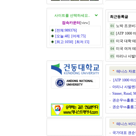
최근등록글
접속카운터
[view]
노박 조코비치
01
◈
[전체:989376]
[ATP 1000
02
◈
[오늘:48] [어제:75]
미국 대학 테
03
◈
[최고:1050] [최저:15]
미국 여저 테
04
아리나 사발렌카
05
테니스 자료
[ATP 1000 마
아리나 사발렌카 
Sinner, Ruud, M
권순우vs홀름그렌
권순우vs홀름그렌
테니스 비디
국가대표 권순