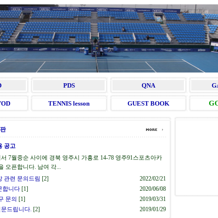
D
PDS
QNA
G
G
VOD
TENNIS lesson
GUEST BOOK
시판
용 공고
에서 7월중순 사이에 경북 영주시 가흥로 14-78 영주91스포츠아카
 오픈합니다. 남여 각...
상 관련 문의드림
[2]
2022/02/21
문합니다
[1]
2020/06/08
구 문의
[1]
2019/03/31
질문드립니다.
[2]
2019/01/29