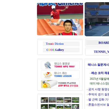
BOAR
T
e
n
n
i
s
Diction
allery
C
O
O
L
G
TENNIS_
테니스 질문게
레슨 코치 채
2025년 6월말
데미 테니스장을
공지 사항 동영
추억의 경기 질
팔 근력 강화 기
혼합스핀서브 