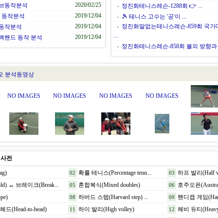
2020/02/25
서브동작분석
정진화테니스레슨-1288회 👉 ...
2019/12/04
브 동작분석
🎾 테니스 고수는 '공'이 ...
2019/12/04
정진화말없는테니스레슨-859회 국가
드동작분석
...
2019/12/04
백핸드 동작 분석
정진화테니스레슨-858회 볼의 방향과 스
오 분석동영상
NO IMAGES
NO IMAGES
NO IMAGES
NO IMAGES
어사전
g)
확률 테니스(Percentage tenn...
하프 발리(Half vol
02
03
d) ↔ 브레이크(Break...
혼합복식(Mixed doubles)
호주오픈(Austraili
05
06
pe)
하버드 스텝(Harvard step) ...
핸디캡 게임(Handi
08
09
드(Head-to-head)
하이 발리(High volley)
헤비 듀티(Heavy 
11
12