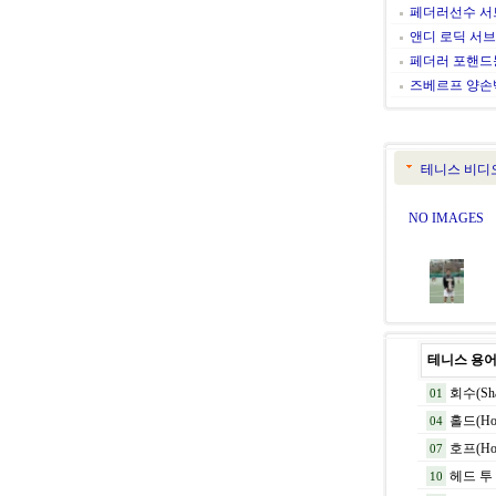
페더러선수 
앤디 로딕 서
페더러 포핸
즈베르프 양손
테니스 비디
NO IMAGES
테니스 용
회수(Sha
01
홀드(Hol
04
호프(Ho
07
헤드 투 헤
10