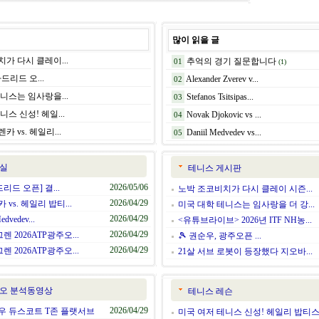
많이 읽을 글
가 다시 클레이...
추억의 경기 질문합니다
01
(1)
 마드리드 오...
Alexander Zverev v...
02
니스는 임사랑을...
Stefanos Tsitsipas...
03
니스 신성! 헤일...
Novak Djokovic vs ...
04
 vs. 헤일리...
Daniil Medvedev vs...
05
실
테니스 게시판
2026/05/06
드리드 오픈] 결...
노박 조코비치가 다시 클레이 시즌...
2026/04/29
vs. 헤일리 밥티...
미국 대학 테니스는 임사랑을 더 강...
2026/04/29
edvedev...
<유튜브라이브> 2026년 ITF NH농...
2026/04/29
 2026ATP광주오...
🎾 권순우, 광주오픈 ...
2026/04/29
 2026ATP광주오...
21살 서브 로봇이 등장했다 지오바...
오 분석동영상
테니스 레슨
2026/04/29
우 듀스코트 T존 플랫서브
미국 여저 테니스 신성! 헤일리 밥티스.