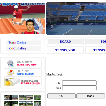
BOARD
PD
T
e
n
n
i
s
Diction
allery
C
O
O
L
G
TENNIS_VOD
TENNIS l
Member Login
I D
Pass