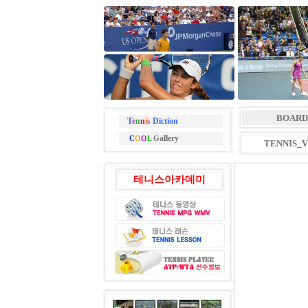
BOARD
T
e
n
n
i
s
Diction
allery
C
O
O
L
G
TENNIS_
테니스아카데미