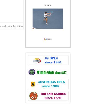
board
/ skin by
enFree