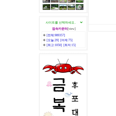
접속카운터
[view]
◈
[전체:989357]
◈
[오늘:29] [어제:75]
◈
[최고:1050] [최저:15]