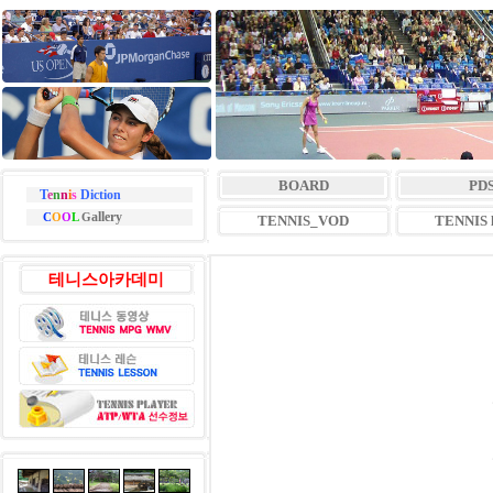
BOARD
PD
T
e
n
n
i
s
Diction
allery
C
O
O
L
G
TENNIS_VOD
TENNIS l
테니스아카데미