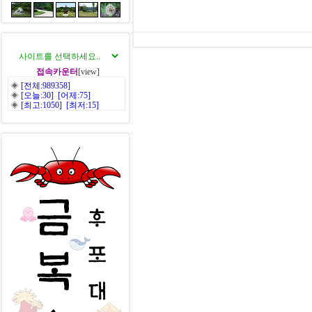
접속카운터
[view]
◈
[전체:989358]
◈
[오늘:30] [어제:75]
◈
[최고:1050] [최저:15]