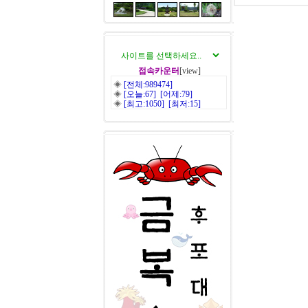
접속카운터
[view]
◈
[전체:989474]
◈
[오늘:67] [어제:79]
◈
[최고:1050] [최저:15]