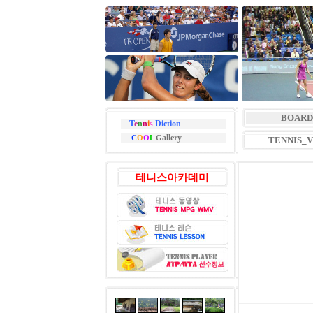
BOARD
T
e
n
n
i
s
Diction
allery
C
O
O
L
G
TENNIS_
테니스아카데미