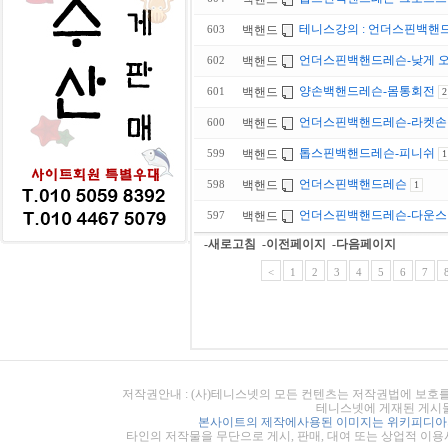
테니스강의 : 언더스핀백핸
백핸드
603
언더스핀백핸드레슨-낮게 
백핸드
602
양손백핸드레슨-몸통회전
백핸드
601
2
언더스핀백핸드레슨-라켓손
백핸드
600
톱스핀백핸드레슨-피니쉬
백핸드
599
1
언더스핀백핸드레슨
백핸드
598
1
언더스핀백핸드레슨-다운스
백핸드
597
-새로고침
-이전페이지
-다음페이지
<
1
2
3
4
5
6
7
저작권안내 : (사)테니스넷의 모든 컨텐츠는 저작권법에 보호를
테니스넷에 게재된 게시물
본사이트의 제작에사용된 이미지는 위키피디아의
타인의 저작물을 무단으로 게시, 판매, 대여 또는 상업적 이용