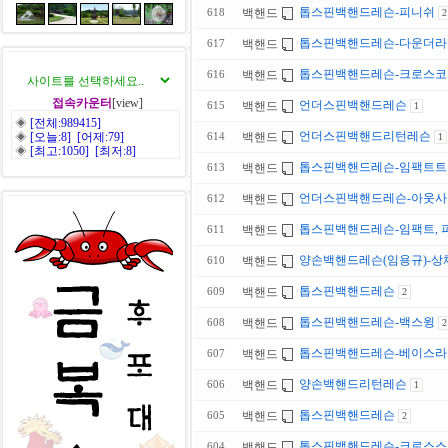
톱스핀백핸드레슨-피니쉬
백핸드
618
2
톱스핀백핸드레슨-다운더
백핸드
617
톱스핀백핸드레슨-크로스
백핸드
616
접속카운터
[view]
언더스핀백핸드레슨
백핸드
615
1
◈
[전체:989415]
언더스핀백핸드리턴레슨
◈
[오늘:8] [어제:79]
백핸드
614
1
◈
[최고:1050] [최저:8]
톱스핀백핸드레슨-임팩트트
백핸드
613
언더스핀백핸드레슨-아웃사
백핸드
612
톱스핀백핸드레슨-임팩트,
백핸드
611
양손백핸드레슨(임용규)-상
백핸드
610
톱스핀백핸드레슨
백핸드
609
2
톱스핀백핸드레슨-백스윙
백핸드
608
2
톱스핀백핸드레슨-베이스라인
백핸드
607
양손백핸드리턴레슨
백핸드
606
1
톱스핀백핸드레슨
백핸드
605
2
톱스핀백핸드레슨-크로스
백핸드
604