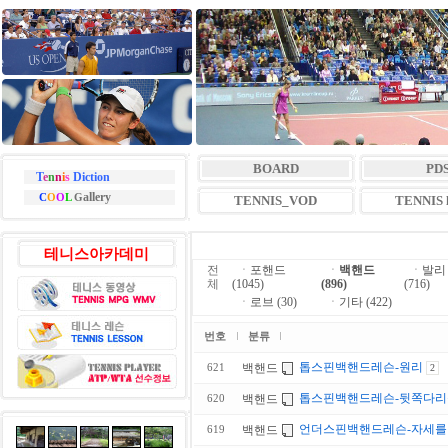
BOARD
PD
T
e
n
n
i
s
Diction
allery
C
O
O
L
G
TENNIS_VOD
TENNIS l
테니스아카데미
전
ㆍ
포핸드
ㆍ
백핸드
ㆍ
발리
체
(1045)
(896)
(716)
ㆍ
로브 (30)
ㆍ
기타 (422)
번호
분류
톱스핀백핸드레슨-원리
백핸드
621
2
톱스핀백핸드레슨-뒷쪽다리
백핸드
620
언더스핀백핸드레슨-자세를 낮
백핸드
619