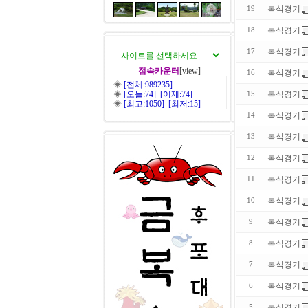
복식경기
19
복식경기
18
복식경기
17
접속카운터
[view]
복식경기
16
◈
[전체:989235]
◈
[오늘:74] [어제:74]
복식경기
15
◈
[최고:1050] [최저:15]
복식경기
14
복식경기
13
복식경기
12
복식경기
11
복식경기
10
복식경기
9
복식경기
8
복식경기
7
복식경기
6
복식경기
5