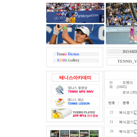
BOARD
T
e
n
n
i
s
Diction
allery
C
O
O
L
G
TENNIS_
테니스아카데미
전
ㆍ
포핸드
체
(1045)
ㆍ
로브 (30)
번호
분류
복식경기
22
복식경기
21
복식경기
20