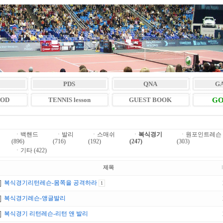
PDS
QNA
G
VOD
TENNIS lesson
GUEST BOOK
GO
ㆍ
백핸드
ㆍ
발리
ㆍ
스매쉬
ㆍ
복식경기
ㆍ
원포인트레슨
(896)
(716)
(192)
(247)
(303)
ㆍ
기타 (422)
제목
복식경기리턴레슨-몸쪽을 공격하라
1
복식경기레슨-앵글발리
복식경기 리턴레슨-리턴 앤 발리