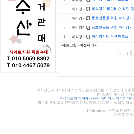
복식경기 리턴레슨-리턴 앤
복식경기
4
동호인들을 위한 복식경기
복식경기
3
동호인들을 위한 복식경기레
복식경기
2
복식경기레슨-센터코스
복식경기
1
-새로고침
-이전페이지
<
1
저작권안내 : (사)테니스넷의 모든 컨텐츠는 저작권법에 보호를
테니스넷에 게재된 게시물
본사이트의 제작에사용된 이미지는 위키피디아의
타인의 저작물을 무단으로 게시, 판매, 대여 또는 상업적 이용
(주)tennisnet 사이트 담당자 : 
사이트 주소 : ht