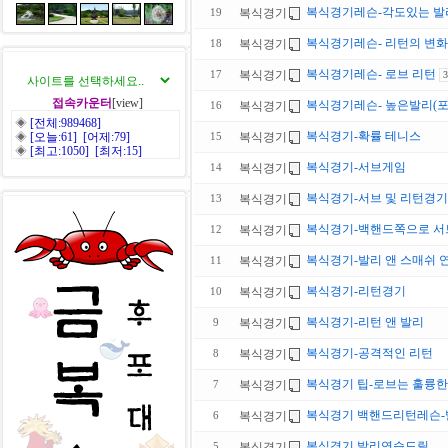
복식경기레슨-각도있는 발
복식경기
19
복식경기레슨- 리턴의 변
복식경기
18
복식경기레슨- 로브 리턴
복식경기
17
3
접속카운터
[view]
복식경기레슨- 높은발리(포
복식경기
16
◈
[전체:989468]
복식경기-확률 테니스
◈
[오늘:61] [어제:79]
복식경기
15
◈
[최고:1050] [최저:15]
복식경기-서브게임
복식경기
14
복식경기-서브 및 리턴경기
복식경기
13
복식경기-백핸드쪽으로 서브
복식경기
12
복식경기-발리 앤 스매쉬 
복식경기
11
복식경기-리턴경기
복식경기
10
복식경기-리턴 앤 발리
복식경기
9
복식경기-공격적인 리턴
복식경기
8
복식경기 팁-로브는 훌륭한
복식경기
7
복식경기 백핸드리턴레슨-
복식경기
6
복식경기 발리연습드릴
복식경기
5