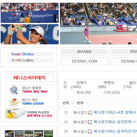
BOARD
PD
T
e
n
n
i
s
Diction
allery
C
O
O
L
G
TENNIS_VOD
TENNIS l
테니스아카데미
전
ㆍ
포핸드
ㆍ
백핸드
ㆍ
발리
체
(1045)
(896)
(716)
ㆍ
로브 (30)
ㆍ
기타 (422)
번호
분류
복식경기레슨-네트 앞에서
복식경기
22
복식경기레슨-공격전략
복식경기
21
4
복식경기레슨-공격적인 리
복식경기
20