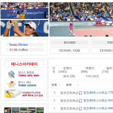
BOARD
PD
T
e
n
n
i
s
Diction
allery
C
O
O
L
G
TENNIS_VOD
TENNIS l
테니스아카데미
전
ㆍ
포핸드
ㆍ
백핸드
ㆍ
발리
체
(1045)
(896)
(716)
ㆍ
로브 (30)
ㆍ
기타 (422)
번호
분류
정진화테니스레슨-779회
원포인트레슨
3
정진화테니스레슨-841
원포인트레슨
2
정진화테니스레슨-846회
원포인트레슨
1