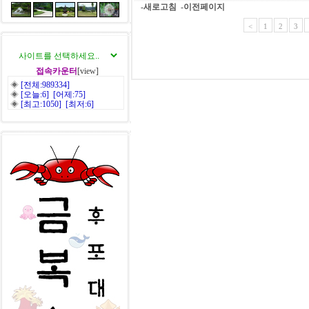
-새로고침
-이전페이지
<
1
2
3
접속카운터
[view]
◈
[전체:989334]
◈
[오늘:6] [어제:75]
◈
[최고:1050] [최저:6]