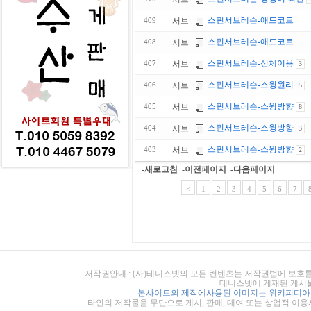
스핀서브레슨-애드코트
서브
409
스핀서브레슨-애드코트
서브
408
스핀서브레슨-신체이용
서브
407
3
스핀서브레슨-스윙원리
서브
406
5
스핀서브레슨-스윙방향
서브
405
8
스핀서브레슨-스윙방향
서브
404
3
스핀서브레슨-스윙방향
서브
403
2
-새로고침
-이전페이지
-다음페이지
<
1
2
3
4
5
6
7
저작권안내 : (사)테니스넷의 모든 컨텐츠는 저작권법에 보호를
테니스넷에 게재된 게시물
본사이트의 제작에사용된 이미지는 위키피디아의
타인의 저작물을 무단으로 게시, 판매, 대여 또는 상업적 이용