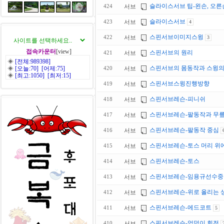
슬라이스서브 팁-왼손, 오
서브
424
슬라이스서브
서브
423
4
스핀서브이미지스윙
서브
422
3
접속카운터
[view]
스핀서브의 원리
서브
421
◈
[전체:989398]
스핀서브의 몸동작과 스윙의
◈
[오늘:70] [어제:75]
서브
420
◈
[최고:1050] [최저:15]
스핀서브스윙진행방향
서브
419
스핀서브레슨-피니쉬
서브
418
스핀서브레슨-팔동작과 무
서브
417
스핀서브레슨-팔동작 중심
서브
416
스핀서브레슨-토스 머리 위에
서브
415
스핀서브레슨-토스
서브
414
스핀서브레슨-임용규선수
서브
413
스핀서브레슨-위로 올리는 상
서브
412
스핀서브레슨-에드코트
서브
411
5
스핀서브레슨-엉덩이 회전
서브
410