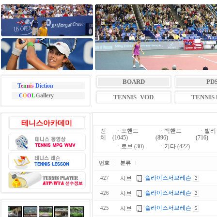
BOARD
PD
T
e
n
n
i
s
Diction
allery
C
O
O
L
G
TENNIS_VOD
TENNIS l
테니스아카데미
전
ㆍ
포핸드
ㆍ
백핸드
ㆍ
발리
체
(1045)
(896)
(716)
ㆍ
로브 (30)
ㆍ
기타 (422)
번호
분류
슬라이스서브레슨
서브
427
2
슬라이스서브레슨
서브
426
2
슬라이스서브레슨
서브
425
5