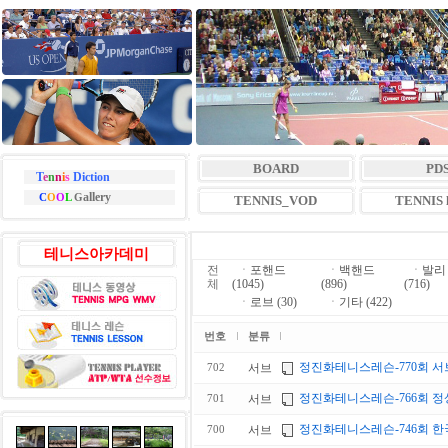
BOARD
PD
T
e
n
n
i
s
Diction
allery
C
O
O
L
G
TENNIS_VOD
TENNIS l
테니스아카데미
전
ㆍ
포핸드
ㆍ
백핸드
ㆍ
발리
체
(1045)
(896)
(716)
ㆍ
로브 (30)
ㆍ
기타 (422)
번호
분류
정진화테니스레슨-770회 서브 
서브
702
정진화테니스레슨-766회 정
서브
701
정진화테니스레슨-746회 한국
서브
700