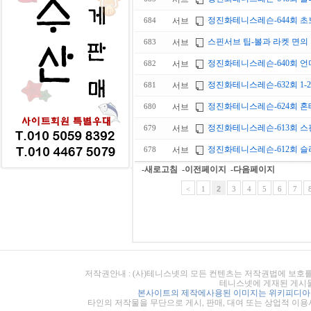
정진화테니스레슨-644회 초
서브
684
스핀서브 팁-볼과 라켓 면의
서브
683
정진화테니스레슨-640회 
서브
682
정진화테니스레슨-632회 1
서브
681
정진화테니스레슨-624회 혼테족을
서브
680
정진화테니스레슨-613회 스
서브
679
정진화테니스레슨-612회 슬
서브
678
-새로고침
-이전페이지
-다음페이지
<
1
2
3
4
5
6
7
저작권안내 : (사)테니스넷의 모든 컨텐츠는 저작권법에 보호를
테니스넷에 게재된 게시물
본사이트의 제작에사용된 이미지는 위키피디아의
타인의 저작물을 무단으로 게시, 판매, 대여 또는 상업적 이용