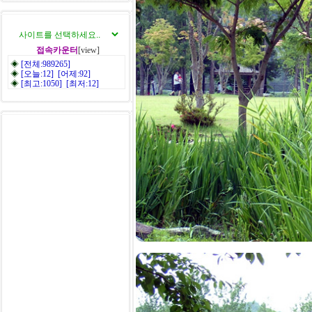
접속카운터
[view]
◈
[전체:989265]
◈
[오늘:12] [어제:92]
◈
[최고:1050] [최저:12]