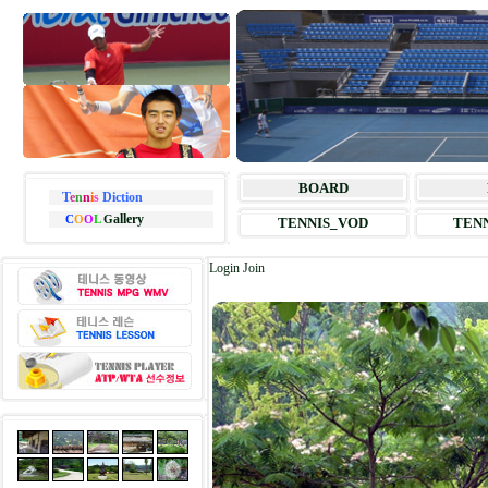
BOARD
T
e
n
n
i
s
Diction
allery
C
O
O
L
G
TENNIS_VOD
TENN
Login
Join