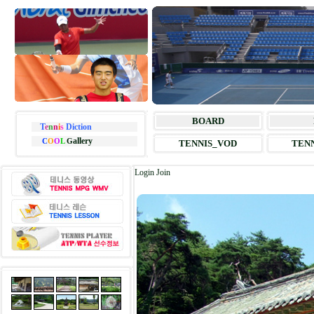
BOARD
T
e
n
n
i
s
Diction
allery
C
O
O
L
G
TENNIS_VOD
TENN
Login
Join