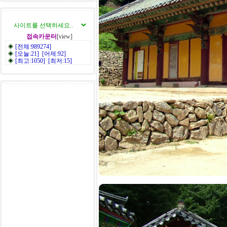
접속카운터
[view]
◈
[전체:989274]
◈
[오늘:21] [어제:92]
◈
[최고:1050] [최저:15]