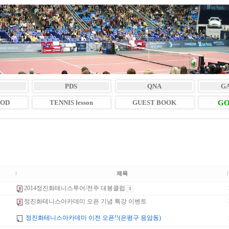
PDS
QNA
G
VOD
TENNIS lesson
GUEST BOOK
GO
제목
2014정진화테니스투어/전주 대봉클럽
1
정진화테니스아카데미 오픈 기념 특강 이벤트
정진화테니스아카데미 이전 오픈!!(은평구 응암동)