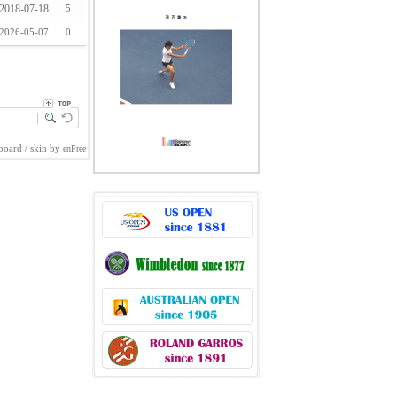
2018-07-18
5
2026-05-07
0
board
/ skin by
enFree