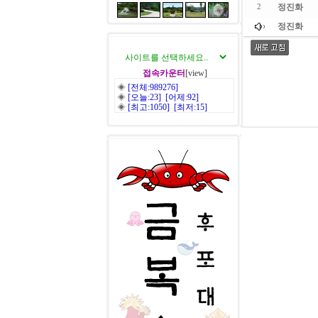
정진화
2
정진화
접속카운터
[view]
◈
[전체:989276]
◈
[오늘:23] [어제:92]
◈
[최고:1050] [최저:15]