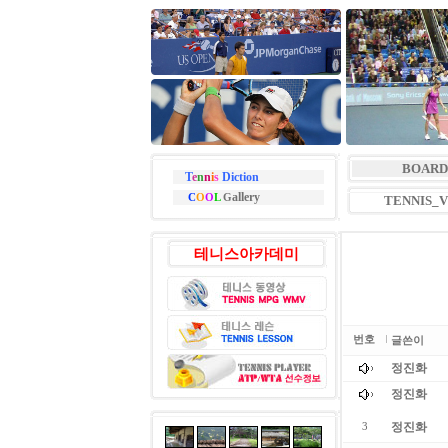
BOARD
T
e
n
n
i
s
Diction
allery
C
O
O
L
G
TENNIS_
테니스아카데미
번호
글쓴이
정진화
정진화
정진화
3