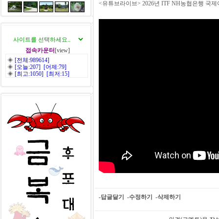
<유튜브라이브> 2026년 ITF NH농협은행 
접속카운터
[view]
◈
[전체:989614]
◈
[오늘:207] [어제:79]
◈
[최고:1050] [최저:15]
-답글달기
-수정하기
-삭제하기