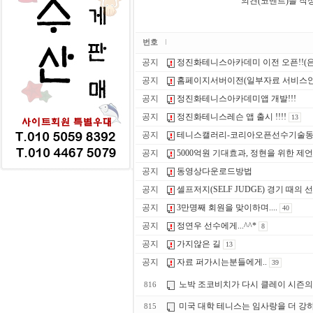
의견(코멘트)을 작
번호
공지
정진화테니스아카데미 이전 오픈!!(
공지
홈페이지서버이전(일부자료 서비스안
공지
정진화테니스아카데미앱 개발!!!
공지
정진화테니스레슨 앱 출시 !!!!
13
공지
테니스캘러리-코리아오픈선수기술
공지
5000억원 기대효과, 정현을 위한 제언
공지
동영상다운로드방법
공지
셀프저지(SELF JUDGE) 경기 때의 
공지
3만명째 회원을 맞이하며....
40
공지
정연우 선수에게...^^*
8
공지
가지않은 길
13
공지
자료 퍼가시는분들에게..
39
노박 조코비치가 다시 클레이 시즌의
816
미국 대학 테니스는 임사랑을 더 강
815