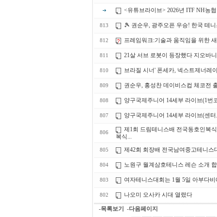
<유튜브라이브> 2026년 ITF N
🎾 권순우, 광주오픈 우승! 한국 테
813
프레임워크:기술과 움직임을 위한 
812
21살 서브 로봇이 등장했다 지오바
811
브라질 시너' 폰세카, 넥스트제너레
810
권순우, 홍성찬 데이비스컵 체코전 
809
양구국제주니어 14세부 라이브(1번
808
양구국제주니어 14세부 라이브(센터
807
제1회 드림테니스배 전국동호인복식테
806
복식...
제42회 회장배 전국남여중고테니스대
805
노원구 월계삼호테니스 레슨 소개 합니
804
여자테니스대회는 1월 5일 아부다비
803
나오미 오사카 시대 열렸다
802
-목록보기
-다음페이지