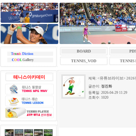
BOARD
PD
T
e
n
n
i
s
Diction
allery
C
O
O
L
G
TENNIS_VOD
TENNIS l
테니스아카데미
<유튜브라이브> 202
제목:
글쓴이:
정진화
등록일: 2026-04-29 11:29
조회수: 1020