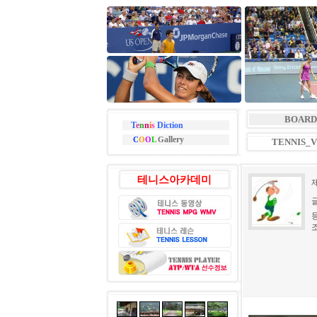
BOARD
T
e
n
n
i
s
Diction
allery
C
O
O
L
G
TENNIS_
테니스아카데미
등
조