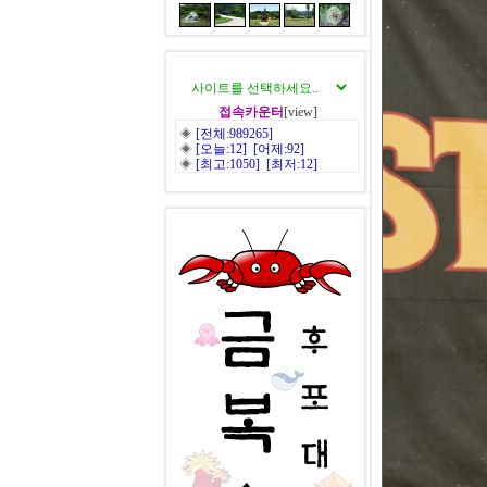
접속카운터
[view]
◈
[전체:989265]
◈
[오늘:12] [어제:92]
◈
[최고:1050] [최저:12]