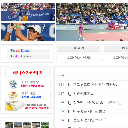
BOARD
PD
T
e
n
n
i
s
Diction
allery
C
O
O
L
G
TENNIS_VOD
TENNIS l
테니스아카데미
번호
큰그릇으로 사용하기 위해서....
828
안녕하세요...
827
진화야 아주 멋진 홈피네!! ^.^
826
1
너무좋은 사이트 발견...
825
정진화 선배님 *^^*
824
1