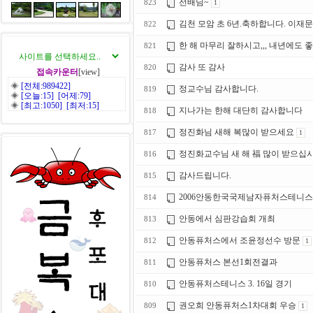
선배님~
823
1
김천 모암 초 6년.축하합니다. 이재문
822
한 해 마무리 잘하시고,,, 내년에도 좋
821
감사 또 감사
820
접속카운터
[view]
◈
[전체:989422]
정교수님 감사합니다.
819
◈
[오늘:15] [어제:79]
◈
[최고:1050] [최저:15]
지나가는 한해 대단히 감사합니다
818
정진화님 새해 복많이 받으세요
817
1
정진화교수님 새 해 福 많이 받으십시
816
감사드립니다.
815
2006안동한국국제남자퓨처스테니스
814
안동에서 심판강습회 개최
813
안동퓨처스에서 조윤정선수 방문
812
1
안동퓨처스 본선1회전결과
811
안동퓨처스테니스 3. 16일 경기
810
권오희 안동퓨처스1차대회 우승
809
1