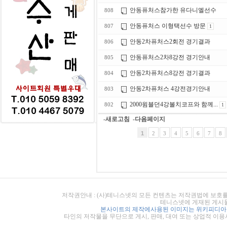
안동퓨처스참가한 유다니엘선수
808
안동퓨처스 이형택선수 방문
807
1
안동2차퓨처스2회전 경기결과
806
안동퓨처스2차8강전 경기안내
805
안동2차퓨처스8강전 경기결과
804
안동2차퓨처스 4강전경기안내
803
2000윔블던4강볼치코프와 함께...
802
1
-새로고침
-다음페이지
1
2
3
4
5
6
7
8
저작권안내 : (사)테니스넷의 모든 컨텐츠는 저작권법에 보호를
테니스넷에 게재된 게시물
본사이트의 제작에사용된 이미지는 위키피디아의
타인의 저작물을 무단으로 게시, 판매, 대여 또는 상업적 이용