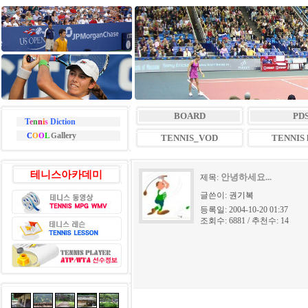
BOARD
PD
T
e
n
n
i
s
Diction
allery
C
O
O
L
G
TENNIS_VOD
TENNIS l
테니스아카데미
안녕하세요...
제목:
글쓴이:
권기복
등록일: 2004-10-20 01:37
조회수: 6881 / 추천수: 14