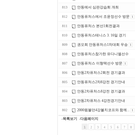
안동에서 심판강습회 개최
813
안동퓨처스에서 조윤정선수 방문
812
1
안동퓨처스 본선1회전결과
811
안동퓨처스테니스 3. 16일 경기
810
권오희 안동퓨처스1차대회 우승
809
1
안동퓨처스참가한 유다니엘선수
808
안동퓨처스 이형택선수 방문
807
1
안동2차퓨처스2회전 경기결과
806
안동퓨처스2차8강전 경기안내
805
안동2차퓨처스8강전 경기결과
804
안동2차퓨처스 4강전경기안내
803
2000윔블던4강볼치코프와 함께...
802
1
-목록보기
-다음페이지
1
2
3
4
5
6
7
8