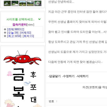
선생님 안녕하세요...
지금 야간 근무 중인데 인터넷 잠깐 들어 왔다
우연히 선생님 홈페이지 찾아보게 되어서 이렇게
접속카운터
[view]
◈
[전체:989312]
찾아 뵙고 인사를 드려야 도리인줄 아는데....
◈
[오늘:59] [어제:92]
◈
[최고:1050] [최저:15]
항상 도와주시고 관심 가져 주신 선생님 은혜
선생님의 도움으로 제가 가지고 싶었던것도 가
다음에 안동에 가게 되면 찾아 뵙겠습니다...
-답글달기
-수정하기
-삭제하기
의견(코멘트)을 작
번호