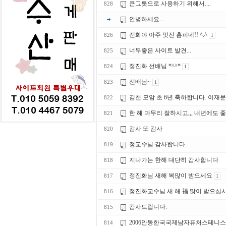
큰그릇으로 사용하기 위해서....
828
안녕하세요...
진화야 아주 멋진 홈피네!! ^.^
826
1
너무좋은 사이트 발견...
825
정진화 선배님 *^^*
824
1
선배님~
823
1
김천 모암 초 6년.축하합니다. 이재문
822
한 해 마무리 잘하시고,,, 내년에도 좋
821
감사 또 감사
820
정교수님 감사합니다.
819
지나가는 한해 대단히 감사합니다
818
정진화님 새해 복많이 받으세요
817
1
정진화교수님 새 해 福 많이 받으십시
816
감사드립니다.
815
2006안동한국국제남자퓨처스테니스
814