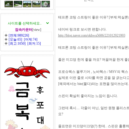
테프론 코팅 스트링이 좋은 이유? [부제:럭실론은
네이버 링크로 보시면 편합니다.
접속카운터
[view]
◈
[전체:989226]
http://blog.naver.com/okhwa5606/221012921993
◈
[오늘:65] [어제:74]
◈
[최고:1050] [최저:15]
테프론 코팅 스트링이 좋은 이유? [부제:럭실론은
줄은 미끄덩 한게 좋을 까요? 꺼끌꺼끌 한게 좋
프로슈펙스 블루기어 , 노바헥스 / MSV의 헥스 /
실제로 이런 줄로 시타를 하면 공을 잘 긁는다고
[해외에서는 bite(물다)라는 표현을 많이쓰는데...
스핀이 확실히 좋아지는 느낌이 듭니다.
그런데 혹시.... 각줄이 아닌, 일반 원형 폴
요?
줄표면은 미끄덩미끄덩(?) 한데.. 스핀은 훌륭하게 