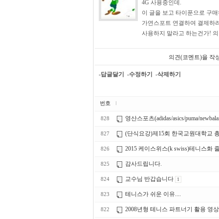
4G 사용중인데.
이 글을 보고 타이푼으로 구
가연스포트 연결하여 결제하려
사용하지 말라고 하는건가! 의
의견(코멘트)을 작
-답글달기
-수정하기
-삭제하기
번호
영산스포츠(adidas/asics/puma/newbala
828
(단식요강)제15회 한국교원대학교 
827
2015 케이스위스(k swiss)테니스화
826
감사드립니다.
825
교수님 반갑습니다
824
1
테니스가 쉬운 이유....
823
2008년형 테니스 파트너기 활용 영
822