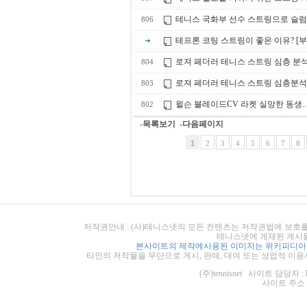
테니스 국화부 선수 스트링으로 슬럼
806
테프론 코팅 스트링이 좋은 이유? [부
로져 페더러 테니스 스트링 심층 분석!
804
로져 페더러 테니스 스트링 심층분석 챕
803
윌슨 블레이드CV 라켓 실망한 동생.
802
-목록보기
-다음페이지
1
2
3
4
5
6
7
8
저작권안내 : (사)테니스넷의 모든 컨텐츠는 저작권법에 보호를
테니스넷에 게재된 게시물
본사이트의 제작에사용된 이미지는 위키피디아의
타인의 저작물을 무단으로 게시, 판매, 대여 또는 상업적 이용
(주)tennisnet 사이트 담당자 : 
사이트 주소 : ht