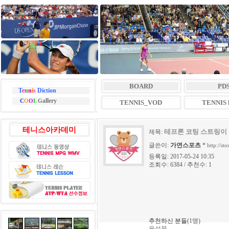
BOARD
PD
T
e
n
n
i
s
Diction
allery
C
O
O
L
G
TENNIS_VOD
TENNIS l
테니스아카데미
테프론 코팅 스트링이 
제목:
글쓴이:
가연스포츠
*
http://st
등록일: 2017-05-24 10:35
조회수: 6384 / 추천수: 1
추천하신 분들
(1명)
윤석문