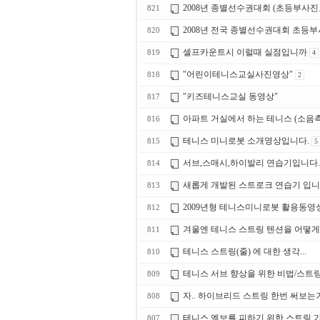
2008년 종별선수권대회 (초등부사진
821
2008년 전국 종별선수권대회 초등
820
셀프카운트시 이럴때 실점입니까
819
4
"어린이테니스교실사진영상"
818
2
"키즈테니스교실 동영상"
817
아파트 거실에서 하는 테니스 (소음
816
테니스 미니로봇 소개영상입니다.
815
5
서브,스매시,하이발리 연습기입니다.
814
새롭게 개발된 스트로크 연습기 입니
813
2009년형 테니스미니로봇 활용동영
812
겨울엔 테니스 스트링 텐션을 어떻게
811
테니스 스트링(줄) 에 대한 생각...
810
테니스 서브 향상을 위한 비법/스트
809
자.. 하이브리드 스트링 한번 써보는
808
테니스 엘보를 피하기 위한 스트링 가
807