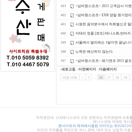
<넘버원스포츠> 2013 고객감사 이
403
<넘버원스포츠> EXR 양말 원가정리!
402
시원한 음악분수에서 하회별신굿 탈
401
이태리 정품 [로또] 테니스화,반바지
400
서울에서 발리레슨 1달이면 끝납니
399
노력은 배신하지 않는다.
398
<넘버원스포츠> 패기앤코 2013 골
397
-새로고침
-이전페이지
-다음페이지
이전 15개
<
1
...
16
17
18
19
저작권안내 : (사)테니스넷의 모든 컨텐츠는 저작권법에 보호를
테니스넷에 게재된 게시물
본사이트의 제작에사용된 이미지는 위키피디아의
타인의 저작물을 무단으로 게시, 판매, 대여 또는 상업적 이용