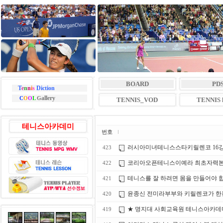
BOARD
PD
T
e
n
n
i
s
Diction
allery
C
O
O
L
G
TENNIS_VOD
TENNIS l
테니스아카데미
번호
러시아미녀테니스스타키릴렌코 16
423
코리아오픈테니스이예라 최초자력본선1
422
테니스를 잘 하려면 몸을 만들어야 
421
윤종신 전미라부부와 키릴렌코가 한
420
★ 명지대 사회교육원 테니스아카데미 1
419