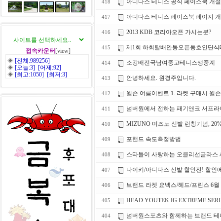
아디다스 테니스 공식 페이스북 개설
418
아디다스 테니스 페이스북 페이지 
417
2013 KDB 코리아오픈 가시는분?
416
제1회 하회탈배안동오픈동호인단식테니스
415
접속카운터
[view]
◈
[전체:989256]
소강배전국남여중고테니스생중계
414
◈
[오늘:3] [어제:92]
◈
[최고:1050] [최저:3]
안녕하세요. 원경주입니다.
413
윌슨 여름이벤트 1. 라켓 구매시 
412
넘버원에서 전하는 패기앤코 서프라이
411
MIZUNO 미즈노 신발 런칭기념, 20
410
포핸드 속도측정방법
409
스타들이 사랑하는 오클리선글라스 
408
나이키/아디다스 신발 할인전! 할인에
407
브랜드 라켓 요넥스/헤드/프린스 6월
406
HEAD YOUTEK IG EXTREME SER
405
넘버원스포츠와 함께하는 브랜드 테니
404