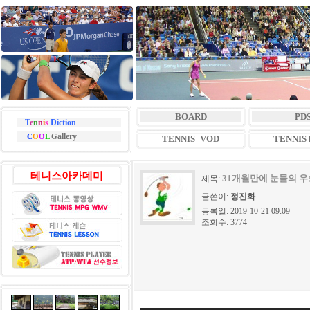
BOARD
PD
T
e
n
n
i
s
Diction
allery
C
O
O
L
G
TENNIS_VOD
TENNIS l
테니스아카데미
31개월만에 눈물의 우
제목:
글쓴이:
정진화
등록일: 2019-10-21 09:09
조회수: 3774