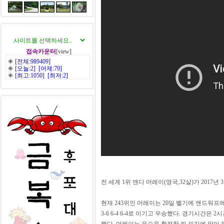
접속카운터
[view]
◈
[전체:989409]
◈
[오늘:2] [어제:79]
◈
[최고:1050] [최저:2]
전 세계 1위 앤디 머레이(영국,32살)가 201
현재 243위인 머레이는 20일 벨기에 앤드워프
3-6 6-4 6-4로 이기고 우승했다. 경기시간은