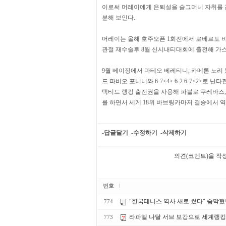
이로써 머레이에게 은퇴설을 슬그머니 자취를 
분해 보인다.
머레이는 올해 호주오픈 1회전에서 로베르토 바
관절 재수술후 8월 신시내티대회에 출전해 가스
9월 베이징에서 마테오 베레티니, 카메론 노리
드 파비오 포니니와 6-7<4> 6-2 6-7<2>
텍티드 랭킹 출전권을 사용해 파블로 쿠레바스,
를 하면서 세게 18위 바브링카마저 결승에서 
-답글달기
-수정하기
-삭제하기
의견(코멘트)을 작
번호
"한국테니스 역사 새로 썼다" 숨막혔
774
라파엘 나달 서브 보강으로 세계랭킹 
773