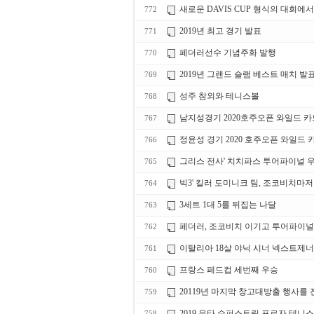
새로운 DAVIS CUP 형식의 대회에
772
2019년 최고 경기 발표
771
페더러선수 기념주화 발행
770
2019년 그랜드 슬램 베스트 매치 발
769
성주 참외와 테니스볼
768
남지성경기 2020호주오픈 와일드 카
767
정윤성 경기 2020 호주오픈 와일드 
766
그리스 전사' 치치파스 투어파이널 
765
빅3' 킬러 도미니크 팀, 조코비치마저
764
3세트 1대 5를 뒤집는 나달
763
페더러, 조코비치 이기고 투어파이널 
762
이탈리아 18살 야닉 시너 넥스트제
761
프랑스 페드컵 세번째 우승
760
20119년 마지막 창고대방출 행사를 진
759
2019 유타 슈퍼스트링 포르자 테니
758