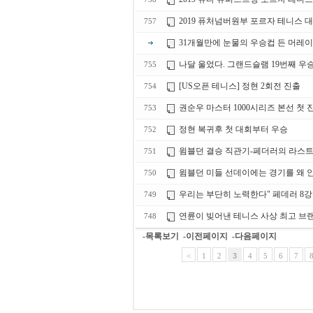
2019 퓨처넘버원부 포르자 테니스 
757
31개월만에 눈물의 우승컵 든 머레이
나달 울었다. 그랜드슬램 19번째 우승
755
[US오픈 테니스] 정현 2회전 진출
754
권순우 마스터 1000시리즈 본선 첫 
753
정현 복귀후 첫 대회부터 우승
752
윔블던 결승 직관기-페더러의 라스트
751
윔블던 미들 선데이에는 경기를 왜 
750
우리는 부단히 노력한다" 페데러 8강
749
연륜이 빚어낸 테니스 사상 최고 브랜
748
-목록보기
-이전페이지
-다음페이지
<
1
2
3
4
5
6
7