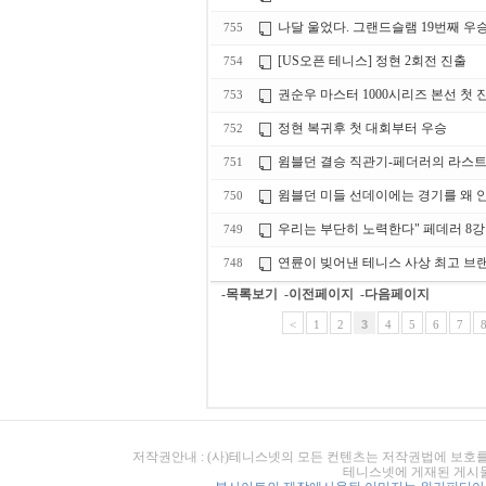
나달 울었다. 그랜드슬램 19번째 우승
755
[US오픈 테니스] 정현 2회전 진출
754
권순우 마스터 1000시리즈 본선 첫 
753
정현 복귀후 첫 대회부터 우승
752
윔블던 결승 직관기-페더러의 라스트
751
윔블던 미들 선데이에는 경기를 왜 
750
우리는 부단히 노력한다" 페데러 8강
749
연륜이 빚어낸 테니스 사상 최고 브랜
748
-목록보기
-이전페이지
-다음페이지
<
1
2
3
4
5
6
7
저작권안내 : (사)테니스넷의 모든 컨텐츠는 저작권법에 보호를
테니스넷에 게재된 게시물