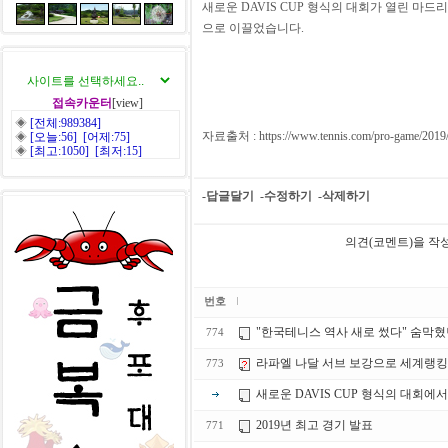
새로운 DAVIS CUP 형식의 대회가 열린 마드
으로 이끌었습니다.
접속카운터
[view]
◈
[전체:989384]
자료출처 : https://www.tennis.com/pro-game/2019/11/
◈
[오늘:56] [어제:75]
◈
[최고:1050] [최저:15]
-답글달기
-수정하기
-삭제하기
의견(코멘트)을 작
번호
"한국테니스 역사 새로 썼다" 숨막혔
774
라파엘 나달 서브 보강으로 세계랭킹 
773
새로운 DAVIS CUP 형식의 대회에
2019년 최고 경기 발표
771