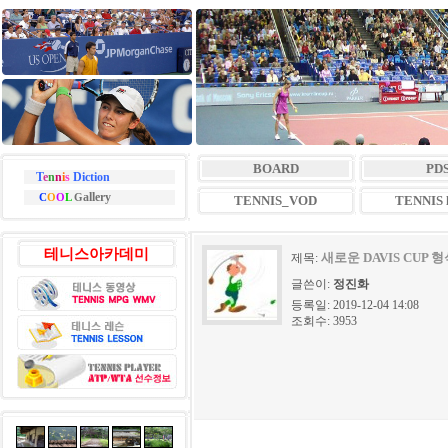
BOARD
PD
T
e
n
n
i
s
Diction
allery
C
O
O
L
G
TENNIS_VOD
TENNIS l
테니스아카데미
새로운 DAVIS CUP
제목:
글쓴이:
정진화
등록일: 2019-12-04 14:08
조회수: 3953