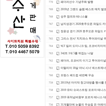
페더러선수 기념주화 발행
770
2019년 그랜드 슬램 베스트 매치 발
769
성주 참외와 테니스볼
768
남지성경기 2020호주오픈 와일드 카
767
정윤성 경기 2020 호주오픈 와일드 
766
그리스 전사' 치치파스 투어파이널 
765
빅3' 킬러 도미니크 팀, 조코비치마저
764
3세트 1대 5를 뒤집는 나달
763
페더러, 조코비치 이기고 투어파이널 
762
이탈리아 18살 야닉 시너 넥스트제
761
프랑스 페드컵 세번째 우승
760
20119년 마지막 창고대방출 행사를 진
759
2019 유타 슈퍼스트링 포르자 테니
758
2019 퓨처넘버원부 포르자 테니스 
757
31개월만에 눈물의 우승컵 든 머레이
756