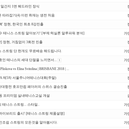
전 일간지 1면 헤드라인 장식
 따라잡기(4) 이런 취재는 생전 처음
핵' 정현, 한국인 최초 8강진출
수 테니스 스트링 알아보기! [부제:럭실론 알루파워 분석]
가
장] 정현, 거침없이 3회전 진출
 스트링 단 한개도 무료배송 해드립니다.
가
호인 테니스의 세대 단절을 느끼면서...
가
1
 Pliskova vs Elina Svitolina | BRISBANE 2018 | ...
 KTA 제5차 서울주니어테니스대회(주말)
국가대항전 호프만컵 페더러의 스위스 결승진출
동 프리미엄 실내테니스교실 개설
테니스 스트링... 스타일..
가
하이브리드 출시! [테니스 스트링 제품설명]
가
인조쉽 스트링의 모든것을 알아봅시다.
가