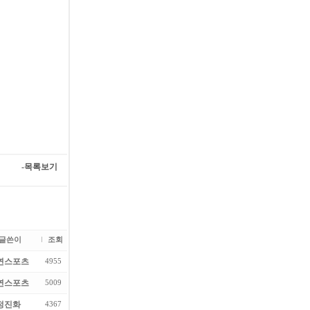
-목록보기
글쓴이
조회
연스포츠
4955
연스포츠
5009
정진화
4367