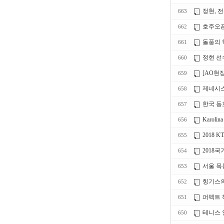
정현, 
663
호주오픈
662
돌풍의 
661
정현 선
660
[AO현
659
제네시스
658
한국 동
657
Karolina
656
2018
655
2018
654
서울 목
653
힝기스의 
652
퍼펙트 
651
테니스 
650