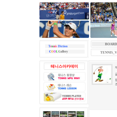
BOARD
T
e
n
n
i
s
Diction
allery
C
O
O
L
G
TENNIS_
테니스아카데미
등
조