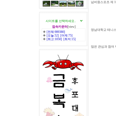
넘버원스포츠 제 10
접속카운터
[view]
영남대학교 테니스 
◈
[전체:989380]
◈
[오늘:52] [어제:75]
◈
[최고:1050] [최저:15]
많은 관심과 참여