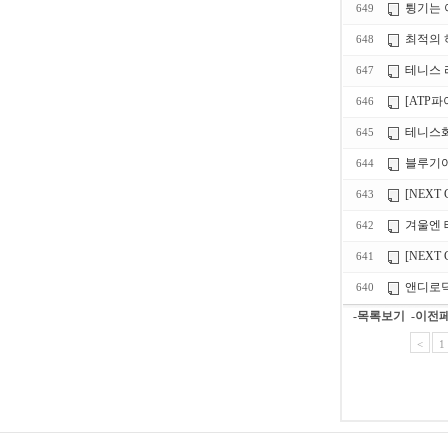
튕기는 
649
최적의 
648
테니스 
647
[ATP
646
테니스화
645
블루기어
644
[NEXT
643
겨울엔 
642
[NEXT
641
앤디로딕(
640
-목록보기
-이전
<
1