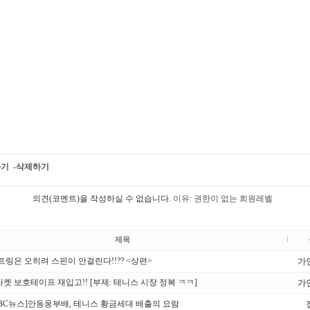
하기
-삭제하기
의견(코멘트)을 작성하실 수 없습니다.
이유: 권한이 없는 회원레벨
제목
트링은 오히려 스핀이 안걸린다!!?? <상편>
가
켓 보호테이프 재입고!! [부제: 테니스 시장 정복 ㅋㅋ]
가
BC뉴스]안동웅부배, 테니스 황금세대 배출의 요람