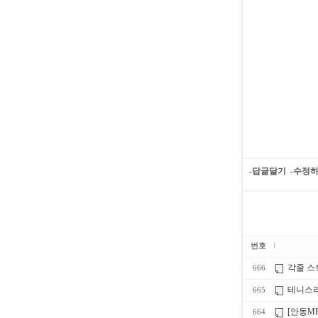
-답글달기
-수정
번호
각줄 스
666
테니스라
665
[안동M
664