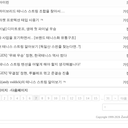
아이린
하이브리드 테니스 스트링 조합을 찾아서.....
가
라켓 프로텍션 테입 사용기 ㅋ
가
파이널] 디미트로프, 생애 첫 파이널 우승
 사업을 포기하면서... [브랜드 테니스화 유통구조]
가
 테니스 스트링 알아보기 [독일산 스핀줄 찾는다면..?]
가
 GEN] ‘무패 우승’ 정현, 한국테니스 역사 썼다
테니스 스트링 텐션을 어떻게 해야 할지 생각해봅니다!
가
 GEN] '무결점' 정현, 루블레프 꺾고 준결승 진출
andy roddick)의 테니스 스트링 알아보기 ㅋ
가
페이지
-다음페이지
2
3
4
5
6
7
8
9
10
11
12
13
14
15
...
31
>
다음 
Zero
Copyright 1999-2026