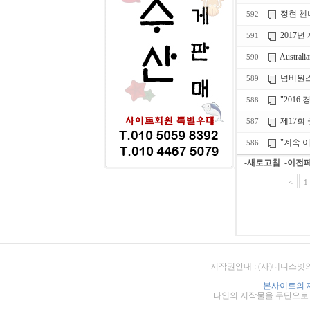
정현 첸
592
2017
591
Australia
590
넘버원스
589
"201
588
제17회
587
"계속 
586
-새로고침
-이전
<
1
저작권안내 : (사)테니스넷
본사이트의 
타인의 저작물을 무단으로 게