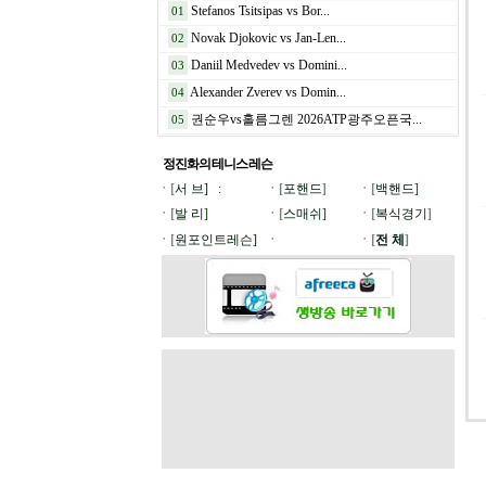
Stefanos Tsitsipas vs Bor...
01
Novak Djokovic vs Jan-Len...
02
Daniil Medvedev vs Domini...
03
Alexander Zverev vs Domin...
04
권순우vs홀름그렌 2026ATP광주오픈국...
05
정진화의 테니스
레슨
ㆍ[
서 브]
:
ㆍ[
포핸드
]
ㆍ[
백핸드
]
ㆍ[
발 리
]
ㆍ[
스매쉬
]
ㆍ[
복식경기
]
ㆍ[
원포인트레슨]
ㆍ
ㆍ[
전 체
]