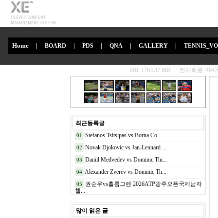
Home
|
BOARD
|
PDS
|
QNA
|
GALLERY
|
TENNIS_V
최근등록글
Stefanos Tsitsipas vs Borna Co...
01
Novak Djokovic vs Jan-Lennard ...
02
Daniil Medvedev vs Dominic Thi...
03
Alexander Zverev vs Dominic Th...
04
권순우vs홀름그렌 2026ATP광주오픈국제남자
05
챌...
많이 읽은 글