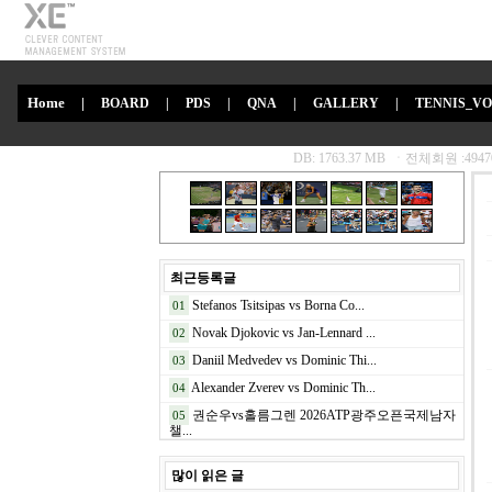
Home
|
BOARD
|
PDS
|
QNA
|
GALLERY
|
TENNIS_V
최근등록글
Stefanos Tsitsipas vs Borna Co...
01
Novak Djokovic vs Jan-Lennard ...
02
Daniil Medvedev vs Dominic Thi...
03
Alexander Zverev vs Dominic Th...
04
권순우vs홀름그렌 2026ATP광주오픈국제남자
05
챌...
많이 읽은 글