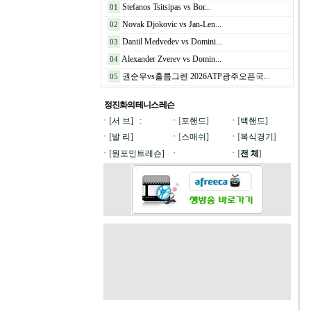
Stefanos Tsitsipas vs Bor...
01
Novak Djokovic vs Jan-Len...
02
Daniil Medvedev vs Domini...
03
Alexander Zverev vs Domin...
04
권순우vs홀름그렌 2026ATP광주오픈국...
05
정진화의 테니스
레슨
ㆍ[
서 브]
:
ㆍ[
포핸드
]
ㆍ[
백핸드
]
ㆍ[
발 리
]
ㆍ[
스매쉬
]
ㆍ[
복식경기
]
ㆍ[
원포인트레슨]
ㆍ
ㆍ[
전 체
]