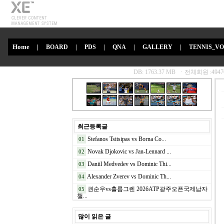
Home
|
BOARD
|
PDS
|
QNA
|
GALLERY
|
TENNIS_V
최근등록글
Stefanos Tsitsipas vs Borna Co...
01
Novak Djokovic vs Jan-Lennard ...
02
Daniil Medvedev vs Dominic Thi...
03
Alexander Zverev vs Dominic Th...
04
권순우vs홀름그렌 2026ATP광주오픈국제남자
05
챌...
많이 읽은 글