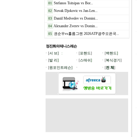
Stefanos Tsitsipas vs Bor...
01
Novak Djokovic vs Jan-Len...
02
Daniil Medvedev vs Domini...
03
Alexander Zverev vs Domin...
04
권순우vs홀름그렌 2026ATP광주오픈국...
05
정진화의 테니스
레슨
ㆍ[
서 브]
:
ㆍ[
포핸드
]
ㆍ[
백핸드
]
ㆍ[
발 리
]
ㆍ[
스매쉬
]
ㆍ[
복식경기
]
ㆍ[
원포인트레슨]
ㆍ
ㆍ[
전 체
]