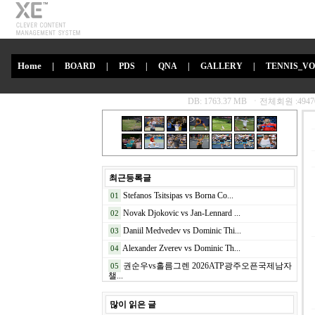
Home
|
BOARD
|
PDS
|
QNA
|
GALLERY
|
TENNIS_V
최근등록글
Stefanos Tsitsipas vs Borna Co...
01
Novak Djokovic vs Jan-Lennard ...
02
Daniil Medvedev vs Dominic Thi...
03
Alexander Zverev vs Dominic Th...
04
권순우vs홀름그렌 2026ATP광주오픈국제남자
05
챌...
많이 읽은 글