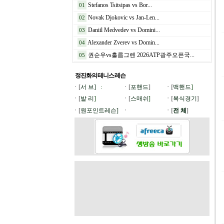
Stefanos Tsitsipas vs Bor...
01
Novak Djokovic vs Jan-Len...
02
Daniil Medvedev vs Domini...
03
Alexander Zverev vs Domin...
04
권순우vs홀름그렌 2026ATP광주오픈국...
05
정진화의 테니스
레슨
ㆍ[
서 브]
:
ㆍ[
포핸드
]
ㆍ[
백핸드
]
ㆍ[
발 리
]
ㆍ[
스매쉬
]
ㆍ[
복식경기
]
ㆍ[
원포인트레슨]
ㆍ
ㆍ[
전 체
]