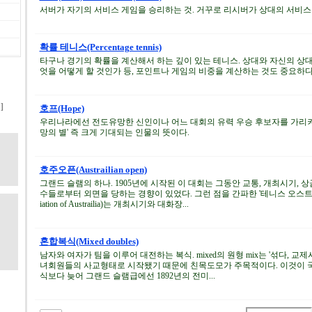
서버가 자기의 서비스 게임을 승리하는 것. 거꾸로 리시버가 상대의 서비스 게
확률 테니스(Percentage tennis)
타구나 경기의 확률을 계산해서 하는 깊이 있는 테니스. 상대와 자신의 상
엇을 어떻게 할 것인가 등, 포인트나 게임의 비중을 계산하는 것도 중요하다
기
]
호프(Hope)
우리나라에선 전도유망한 신인이나 어느 대회의 유력 우승 후보자를 가리켜 '
망의 별' 즉 크게 기대되는 인물의 뜻이다.
호주오픈(Austrailian open)
그랜드 슬램의 하나. 1905년에 시작된 이 대회는 그동안 교통, 개최시기,
수들로부터 외면을 당하는 경향이 있었다. 그런 점을 간파한 '테니스 오스트레일리아'(
iation of Austrailia)는 개최시기와 대화장...
혼합복식(Mixed doubles)
남자와 여자가 팀을 이루어 대전하는 복식. mixed의 원형 mix는 '섞다, 교
녀회원들의 사교형태로 시작됐기 때문에 친목도모가 주목적이다. 이것이 국
식보다 늦어 그랜드 슬램급에선 1892년의 전미...