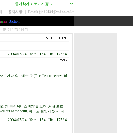
내
|
공지사항
|
Email: jjhh2134@yahoo.co.kr
e
n
n
i
s
Diction
2004/07/24 Vote : 154 Hit : 17584
는 것(To collect or retrieve id
회편 '공식테니스백과'를 보면 '쳐서 코트
ked out of the court)'이라고 설명돼 있다. 다
2004/07/24 Vote : 154 Hit : 17584