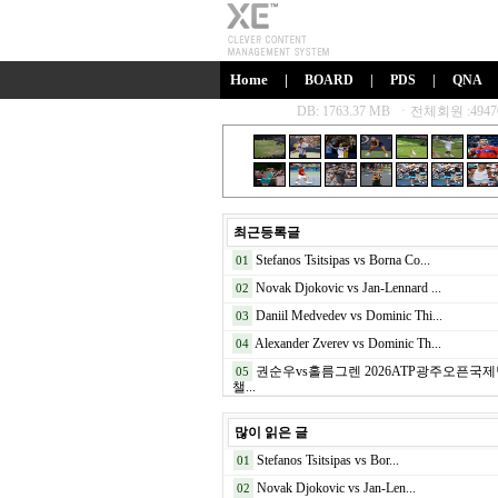
Home
|
BOARD
|
PDS
|
QNA
최근등록글
Stefanos Tsitsipas vs Borna Co...
01
Novak Djokovic vs Jan-Lennard ...
02
Daniil Medvedev vs Dominic Thi...
03
Alexander Zverev vs Dominic Th...
04
권순우vs홀름그렌 2026ATP광주오픈국
05
챌...
많이 읽은 글
Stefanos Tsitsipas vs Bor...
01
Novak Djokovic vs Jan-Len...
02