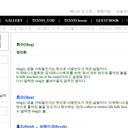
테니스 넷 소개
|
회원가입
|
이용안
|
GALLERY
|
TENNIS_VOD
|
TENNIS lesson
|
GUEST BOOK
|
T
회수(Shag)
정진화
shag는 공을 거둬들인가는 뜻으로 사용빈도가 적은 낱말이다.
미국테니스협회편 '공식테니스백과'를 보면 '쳐서 코트 밖으로 흩어진 볼을 모으거나 회수하
le balls knocked out of the court)'이라고 설명돼 있다.
다시 말하면 shag는 볼보이들의 업무인 셈이다.
제남자
회수(Shag)
shag는 공을 거둬들인가는 뜻으로 사용빈도가 적은 낱말이다. 미국테니스협
밖으로 흩어진 볼을 모으거나 회수하는 것(To collect or retrieve idle balls knoc
시 말하면 shag는 볼...
홀드(Hold) ↔ 브레이크(Break)