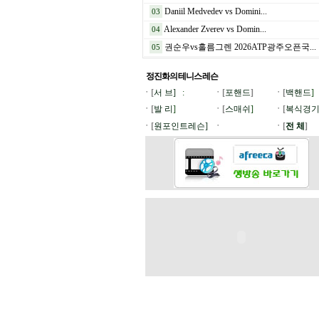
Daniil Medvedev vs Domini...
03
Alexander Zverev vs Domin...
04
권순우vs홀름그렌 2026ATP광주오픈국...
05
정진화의 테니스
레슨
ㆍ[
서 브]
:
ㆍ[
포핸드
]
ㆍ[
백핸드
]
ㆍ[
발 리
]
ㆍ[
스매쉬
]
ㆍ[
복식경
ㆍ[
원포인트레슨]
ㆍ
ㆍ[
전 체
]