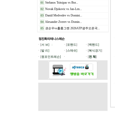
Stefanos Tsitsipas vs Bor...
01
Novak Djokovic vs Jan-Len...
02
Daniil Medvedev vs Domini...
03
Alexander Zverev vs Domin...
04
권순우vs홀름그렌 2026ATP광주오픈국...
05
정진화의 테니스
레슨
ㆍ[
서 브]
:
ㆍ[
포핸드
]
ㆍ[
백핸드
]
ㆍ[
발 리
]
ㆍ[
스매쉬
]
ㆍ[
복식경기
]
ㆍ[
원포인트레슨]
ㆍ
ㆍ[
전 체
]