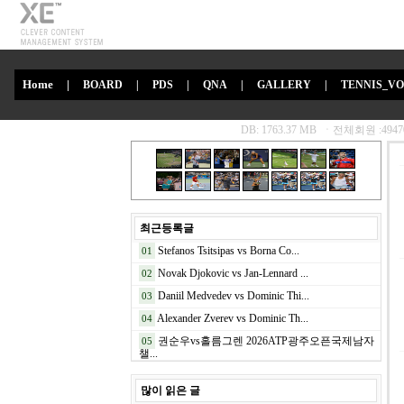
Home
|
BOARD
|
PDS
|
QNA
|
GALLERY
|
TENNIS_V
최근등록글
Stefanos Tsitsipas vs Borna Co...
01
Novak Djokovic vs Jan-Lennard ...
02
Daniil Medvedev vs Dominic Thi...
03
Alexander Zverev vs Dominic Th...
04
권순우vs홀름그렌 2026ATP광주오픈국제남자
05
챌...
많이 읽은 글