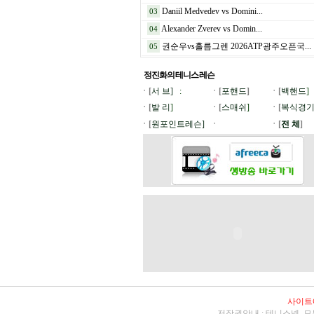
Daniil Medvedev vs Domini...
03
Alexander Zverev vs Domin...
04
권순우vs홀름그렌 2026ATP광주오픈국...
05
정진화의 테니스
레슨
ㆍ[
서 브]
:
ㆍ[
포핸드
]
ㆍ[
백핸드
]
ㆍ[
발 리
]
ㆍ[
스매쉬
]
ㆍ[
복식경
ㆍ[
원포인트레슨]
ㆍ
ㆍ[
전 체
]
사이트
저작권안내 : 테니스넷 모