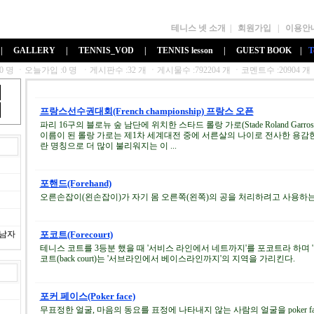
테니스 넷 소개
|
회원가입
|
이용안
|
GALLERY
|
TENNIS_VOD
|
TENNIS lesson
|
GUEST BOOK
|
T
프랑스선수권대회(French championship) 프랑스 오픈
파리 16구의 블로뉴 숲 남단에 위치한 스타드 롤랑 가로(Stade Roland Ga
이름이 된 롤랑 가로는 제1차 세계대전 중에 서른살의 나이로 전사한 용감
란 명칭으로 더 많이 불리워지는 이 ...
포핸드(Forehand)
오른손잡이(왼손잡이)가 자기 몸 오른쪽(왼쪽)의 공을 처리하려고 사용하는 
제남자
포코트(Forecourt)
테니스 코트를 3등분 했을 때 '서비스 라인에서 네트까지'를 포코트라 하며 '미드
코트(back court)는 '서브라인에서 베이스라인까지'의 지역을 가리킨다.
포커 페이스(Poker face)
무표정한 얼굴, 마음의 동요를 표정에 나타내지 않는 사람의 얼굴을 poker f