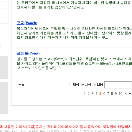
는 포커판에서 따왔다. 테니스에서 기술과 체력이 비슷한 상황에서 승패를 
인트까지 몰리는 불리한 입장에 있으면서도...
포치(Poach)
복식경기에서 네트에 근접해 있는 사람이 원래라면 자신의 파트너가 뒤에서
채면서 발리로 리턴하는 것을 포치라고 한다. 상대팀이 생각하지 못할 플
걸지 않으면 상대의 타구가 지나간 뒤에 라켓을 내미는 헛...
기
]
포인트(Point)
경기를 구성하는 스코어(Score)의 최소단위. '득점'이란 뜻과 '서브에서 
을 가지고 있다. 플레이어가 1포인트를 따면 스코어는 fifteen(15), 2포인트를 따면 t
고 부르며 4포인트를 따면 그 ...
5
1
2
3
4
6
7
8
9
10
에 사용된 이미지(그림)출처는
위키페디아
의 이미지를 사용했으며 저작
권
에 해당되지
든 컨텐츠(기사)는 저작권법에 보호를 받습니다. 단, 회원들이 작성한 게시물의 권리는