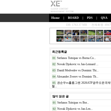
Home
|
BOARD
|
PDS
|
QNA
최근등록글
Stefanos Tsitsipas vs Borna Co...
01
Novak Djokovic vs Jan-Lennard ...
02
Daniil Medvedev vs Dominic Thi...
03
Alexander Zverev vs Dominic Th...
04
권순우vs홀름그렌 2026ATP광주오픈국
05
챌...
많이 읽은 글
Stefanos Tsitsipas vs Bor...
01
Novak Djokovic vs Jan-Len...
02