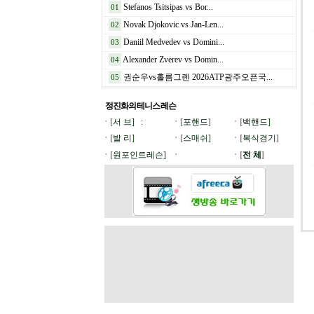
Stefanos Tsitsipas vs Bor...
01
Novak Djokovic vs Jan-Len...
02
Daniil Medvedev vs Domini...
03
Alexander Zverev vs Domin...
04
권순우vs홀름그렌 2026ATP광주오픈국...
05
정진화의 테니스
레슨
ㆍ[
서 브]
:
ㆍ[
포핸드
]
ㆍ[
백핸드
]
ㆍ[
발 리
]
ㆍ[
스매쉬
]
ㆍ[
복식경기
]
ㆍ[
원포인트레슨]
ㆍ
ㆍ[
전 체
]