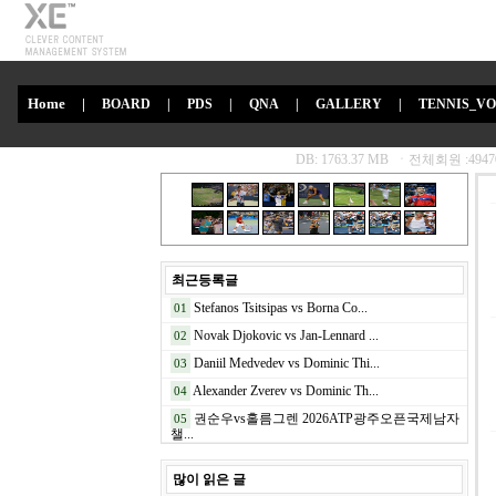
Home
|
BOARD
|
PDS
|
QNA
|
GALLERY
|
TENNIS_V
최근등록글
Stefanos Tsitsipas vs Borna Co...
01
Novak Djokovic vs Jan-Lennard ...
02
Daniil Medvedev vs Dominic Thi...
03
Alexander Zverev vs Dominic Th...
04
권순우vs홀름그렌 2026ATP광주오픈국제남자
05
챌...
많이 읽은 글