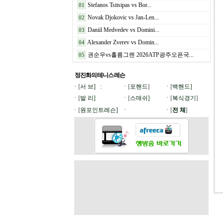
Stefanos Tsitsipas vs Bor...
01
Novak Djokovic vs Jan-Len...
02
Daniil Medvedev vs Domini...
03
Alexander Zverev vs Domin...
04
권순우vs홀름그렌 2026ATP광주오픈국...
05
정진화의 테니스
레슨
ㆍ[
서 브]
:
ㆍ[
포핸드
]
ㆍ[
백핸드
]
ㆍ[
발 리
]
ㆍ[
스매쉬
]
ㆍ[
복식경기
]
ㆍ[
원포인트레슨]
ㆍ
ㆍ[
전 체
]