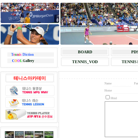
BOARD
PD
T
e
n
n
i
s
Diction
allery
C
O
O
L
G
TENNIS_VOD
TENNIS l
테니스아카데미
Name
Pa
Home
Html