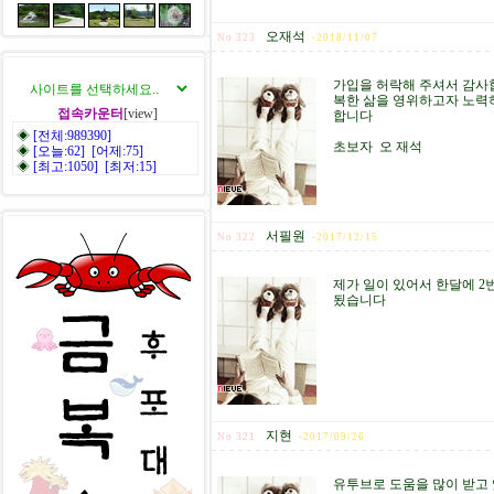
오재석
No 323
-
2018/11/07
가입을 허락해 주셔서 감사합
복한 삶을 영위하고자 노력하
접속카운터
[view]
합니다
◈
[전체:989390]
초보자 오 재석
◈
[오늘:62] [어제:75]
◈
[최고:1050] [최저:15]
서필원
No 322
-
2017/12/15
제가 일이 있어서 한달에 2
됬습니다
지현
No 321
-
2017/09/26
유투브로 도움을 많이 받고