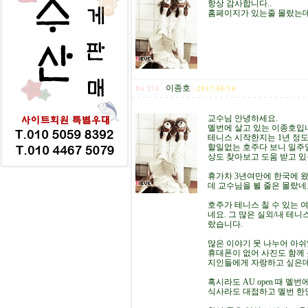
항상 감사합니다..
홈페이지가 있는줄 몰랐는데
이종호
No 320
-
2017/06/14
교수님 안녕하세요.
멜번에 살고 있는 이종호입
테니스 시작한지는 1년 정도
할일없는 호주다 보니 일주일
상도 찾아보고 도움 받고 있
휴가차 3년여만에 한국에 
데 교수님을 뵐 줄은 몰랐네
호주가 테니스 칠 수 있는 
네요. 그 많은 실외/내 테
랐습니다.
많은 이야기 못 나누어 아쉬
휴대폰이 없어 사진도 함께 
지인들에게 자랑하고 싶은데
혹시라도 AU open 때 멜번에
식사라도 대접하고 멜번 한