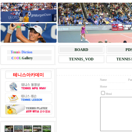
BOARD
PD
T
e
n
n
i
s
Diction
allery
C
O
O
L
G
TENNIS_VOD
TENNIS l
테니스아카데미
Name
Pa
Home
Html