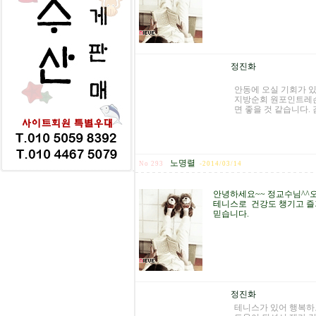
정진화
안동에 오실 기회가 
지방순회 원포인트레슨
면 좋을 것 같습니다.
노명렬
No 293
-
2014/03/14
안녕하세요~~ 정교수님^^
테니스로 건강도 챙기고 즐
믿습니다.
정진화
테니스가 있어 행복하