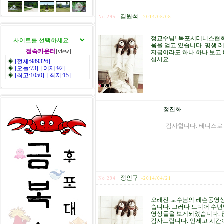
김원석
No 295
-
2014/05/08
정교수님! 목포시테니스협회
움을 얻고 있습니다. 평생 
접속카운터
[view]
지금이라도 하나 하나 보고
십시요.
◈
[전체:989326]
◈
[오늘:73] [어제:92]
◈
[최고:1050] [최저:15]
정진화
감사합니다. 테니스로
정인구
No 294
-
2014/04/21
오래전 교수님의 레슨동영상
습니다. 그러다 드디어 수년
영상들을 보게되었습니다. 
감사드립니다. 언제고 시간