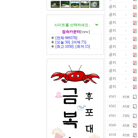
공지
-
공지
-
공지
-
공지
-
접속카운터
[view]
◈
[전체:989378]
공지
-
◈
[오늘:50] [어제:75]
◈
[최고:1050] [최저:15]
공지
-
공지
-
공지
-
공지
-
공지
-
공지
-
서브
4563
서브
4562
기타
4561
서브
4560
서브
4559