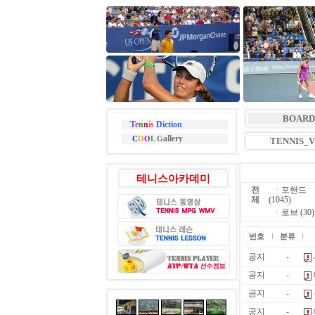
BOARD
T
e
n
n
i
s
Diction
allery
C
O
O
L
G
TENNIS_
테니스아카데미
전
ㆍ
포핸드
체
(1045)
ㆍ
로브 (30)
번호
분류
공지
-
공지
-
공지
-
공지
-