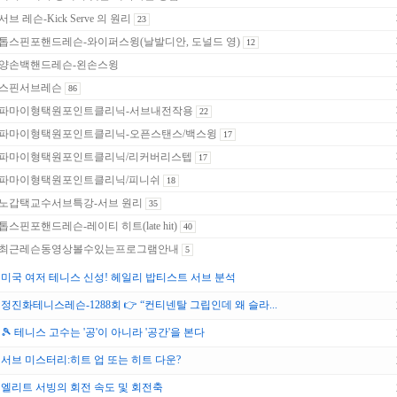
서브 레슨-Kick Serve 의 원리
23
톱스핀포핸드레슨-와이퍼스윙(날발디안, 도널드 영)
12
양손백핸드레슨-왼손스윙
스핀서브레슨
86
파마이형택원포인트클리닉-서브내전작용
22
파마이형택원포인트클리닉-오픈스탠스/백스윙
17
파마이형택원포인트클리닉/리커버리스텝
17
파마이형택원포인트클리닉/피니쉬
18
노갑택교수서브특강-서브 원리
35
톱스핀포핸드레슨-레이티 히트(late hit)
40
최근레슨동영상볼수있는프로그램안내
5
미국 여저 테니스 신성! 헤일리 밥티스트 서브 분석
정진화테니스레슨-1288회 👉 “컨티넨탈 그립인데 왜 슬라...
🎾 테니스 고수는 '공'이 아니라 '공간'을 본다
서브 미스터리:히트 업 또는 히트 다운?
엘리트 서빙의 회전 속도 및 회전축