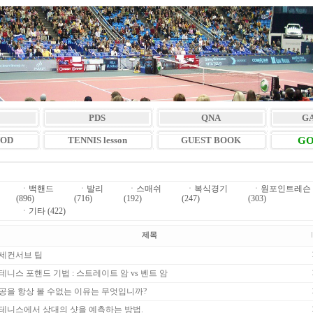
PDS
QNA
G
VOD
TENNIS lesson
GUEST BOOK
GO
ㆍ
백핸드
ㆍ
발리
ㆍ
스매쉬
ㆍ
복식경기
ㆍ
원포인트레슨
(896)
(716)
(192)
(247)
(303)
ㆍ
기타 (422)
제목
세컨서브 팁
테니스 포핸드 기법 : 스트레이트 암 vs 벤트 암
공을 항상 볼 수없는 이유는 무엇입니까?
테니스에서 상대의 샷을 예측하는 방법.