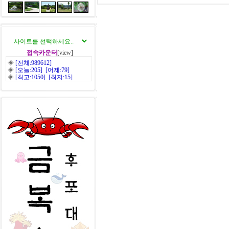
접속카운터
[view]
◈
[전체:989612]
◈
[오늘:205] [어제:79]
◈
[최고:1050] [최저:15]