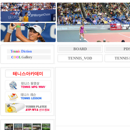
BOARD
PD
T
e
n
n
i
s
Diction
allery
C
O
O
L
G
TENNIS_VOD
TENNIS l
테니스아카데미