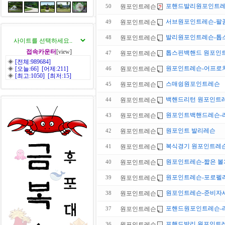
포핸드발리원포인트레슨
원포인트레슨
50
서브원포인트레슨-팔
원포인트레슨
49
발리원포인트레슨-톱
원포인트레슨
48
접속카운터
[view]
톱스핀백핸드 원포인트레
원포인트레슨
47
◈
[전체:989684]
원포인트레슨-어프로
◈
[오늘:66] [어제:211]
원포인트레슨
46
◈
[최고:1050] [최저:15]
스매슁원포인트레슨
원포인트레슨
45
백핸드리턴 원포인트
원포인트레슨
44
원포인트백핸드레슨-라
원포인트레슨
43
원포인트 발리레슨
원포인트레슨
42
복식경기 원포인트레
원포인트레슨
41
원포인트레슨-짧은 
원포인트레슨
40
원포인트레슨-포로펠
원포인트레슨
39
원포인트레슨-준비자
원포인트레슨
38
포핸드원포인트레슨-라
원포인트레슨
37
포핸드발리 원포인트
원포인트레슨
36