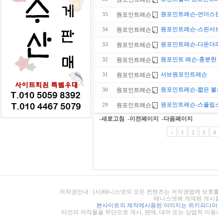
원포인트레슨-언더스
원포인트레슨
35
원포인트레슨-스핀서
원포인트레슨
34
원포인트레슨-다운더
원포인트레슨
33
원포인트 레슨-충분한 테
원포인트레슨
32
서브원포인트레슨
원포인트레슨
31
원포인트레슨-짧은 볼
원포인트레슨
30
원포인트레슨-스플립
원포인트레슨
29
-새로고침
-이전페이지
-다음페이지
<
1
2
3
4
저작권안내 : (사)테니스넷의 모든 컨텐츠는 저작권법에 보호를
테니스넷에 게재된 게시물
본사이트의 제작에사용된 이미지는 위키피디아의
타인의 저작물을 무단으로 게시, 판매, 대여 또는 상업적 이용