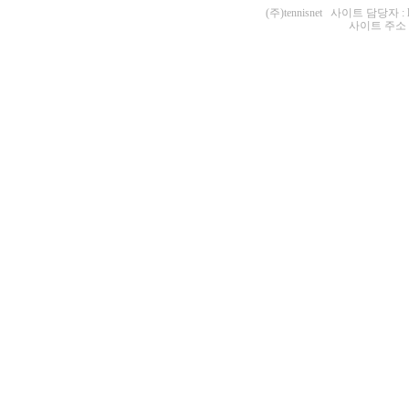
(주)tennisnet 사이트 담당자 : 
사이트 주소 : ht