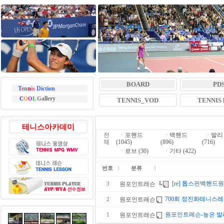
BOARD
PD
T
e
n
n
i
s
Diction
allery
C
O
O
L
G
TENNIS_VOD
TENNIS l
테니스아카데미
전
ㆍ
포핸드
ㆍ
백핸드
ㆍ
발리
체
(1045)
(896)
(716)
ㆍ
로브 (30)
ㆍ
기타 (422)
번호
분류
[re] 톱스핀백핸
원포인트레슨
3
700회 정진화테니스레
원포인트레슨
2
원포인트레슨-높은 발
원포인트레슨
1