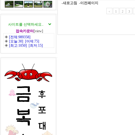
-새로고침
-이전페이지
<
1
2
3
접속카운터
[view]
◈
[전체:989358]
◈
[오늘:30] [어제:75]
◈
[최고:1050] [최저:15]