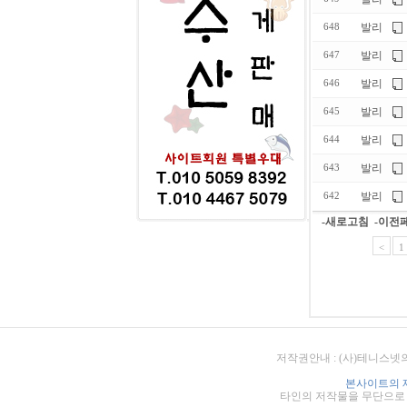
발리
648
발리
647
발리
646
발리
645
발리
644
발리
643
발리
642
-새로고침
-이전
<
1
저작권안내 : (사)테니스넷
본사이트의 
타인의 저작물을 무단으로 게