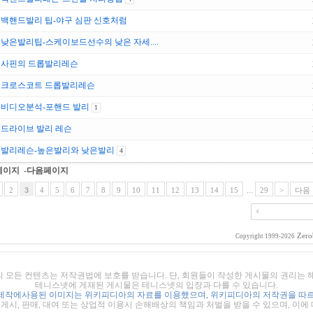
백핸드발리 팁-야구 심판 신호처럼
낮은발리팁-스케이보드선수의 낮은 자세....
사핀의 드롭발리레슨
크로스코트 드롭발리레슨
비디오분석-포핸드 발리
1
드라이브 발리 레슨
발리레슨-높은발리와 낮은발리
4
페이지
-다음페이지
2
3
4
5
6
7
8
9
10
11
12
13
14
15
...
29
>
다음 
Zero
Copyright 1999-2026
의 모든 컨텐츠는 저작권법에 보호를 받습니다. 단, 회원들이 작성한 게시물의 권리는
테니스넷에 게재된 게시물은 테니스넷의 입장과 다를 수 있습니다.
제작에사용된 이미지는 위키피디아의 자료를 이용했으며, 위키피디아의 저작권을 따르
시, 판매, 대여 또는 상업적 이용시 손해배상의 책임과 처벌을 받을 수 있으며, 이에