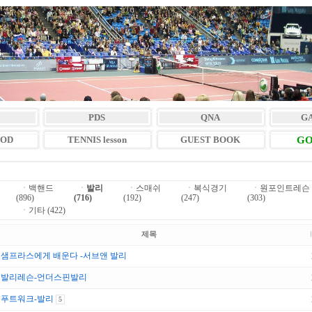
PDS
QNA
G
VOD
TENNIS lesson
GUEST BOOK
GO
ㆍ
백핸드
ㆍ
발리
ㆍ
스매쉬
ㆍ
복식경기
ㆍ
원포인트레슨
(896)
(716)
(192)
(247)
(303)
ㆍ
기타 (422)
제목
샘프라스에게 배운다 -서브앤 발리
발리레슨-언더스핀발리
푸트워크-발리
5