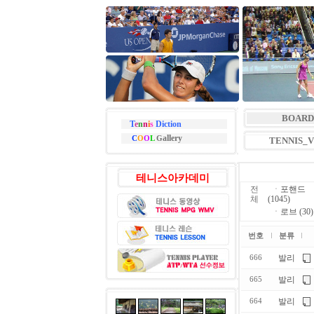
BOARD
T
e
n
n
i
s
Diction
allery
C
O
O
L
G
TENNIS_
테니스아카데미
전
ㆍ
포핸드
체
(1045)
ㆍ
로브 (30)
번호
분류
발리
666
발리
665
발리
664