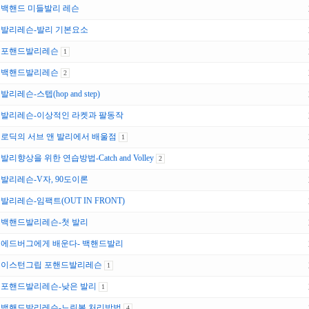
백핸드 미들발리 레슨
발리레슨-발리 기본요소
포핸드발리레슨
1
백핸드발리레슨
2
발리레슨-스텝(hop and step)
발리레슨-이상적인 라켓과 팔동작
로딕의 서브 앤 발리에서 배울점
1
발리향상을 위한 연습방법-Catch and Volley
2
발리레슨-V자, 90도이론
발리레슨-임팩트(OUT IN FRONT)
백핸드발리레슨-첫 발리
에드버그에게 배운다- 백핸드발리
이스턴그립 포핸드발리레슨
1
포핸드발리레슨-낮은 발리
1
백핸드발리레슨-느린볼 처리방법
4