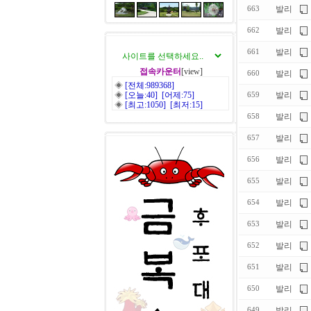
발리
663
발리
662
발리
661
접속카운터
[view]
발리
660
◈
[전체:989368]
◈
[오늘:40] [어제:75]
발리
659
◈
[최고:1050] [최저:15]
발리
658
발리
657
발리
656
발리
655
발리
654
발리
653
발리
652
발리
651
발리
650
발리
649