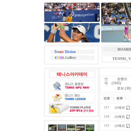
BOARD
T
e
n
n
i
s
Diction
allery
C
O
O
L
G
TENNIS_
테니스아카데미
전
ㆍ
포핸드
체
(1045)
ㆍ
로브 (30)
번호
분류
스매쉬
117
스매쉬
116
스매쉬
115