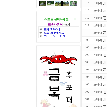
스매쉬
114
스매쉬
113
스매쉬
112
접속카운터
[view]
스매쉬
111
◈
[전체:989258]
◈
[오늘:5] [어제:92]
스매쉬
110
◈
[최고:1050] [최저:5]
스매쉬
109
스매쉬
108
스매쉬
107
스매쉬
106
스매쉬
105
스매쉬
104
스매쉬
103
스매쉬
102
스매쉬
101
스매쉬
100