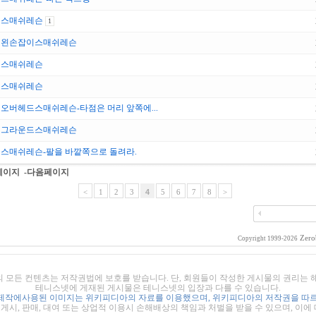
스매쉬레슨
1
왼손잡이스매쉬레슨
스매쉬레슨
스매쉬레슨
오버헤드스매쉬레슨-타점은 머리 앞쪽에...
그라운드스매쉬레슨
스매쉬레슨-팔을 바깥쪽으로 돌려라.
페이지
-다음페이지
<
1
2
3
4
5
6
7
8
>
Zero
Copyright 1999-2026
의 모든 컨텐츠는 저작권법에 보호를 받습니다. 단, 회원들이 작성한 게시물의 권리는
테니스넷에 게재된 게시물은 테니스넷의 입장과 다를 수 있습니다.
제작에사용된 이미지는 위키피디아의 자료를 이용했으며, 위키피디아의 저작권을 따르
시, 판매, 대여 또는 상업적 이용시 손해배상의 책임과 처벌을 받을 수 있으며, 이에