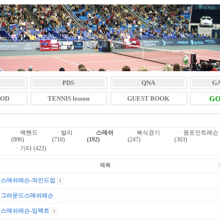
PDS
QNA
G
VOD
TENNIS lesson
GUEST BOOK
GO
ㆍ
백핸드
ㆍ
발리
ㆍ
스매쉬
ㆍ
복식경기
ㆍ
원포인트레슨
(896)
(716)
(192)
(247)
(303)
ㆍ
기타 (422)
제목
스매쉬레슨-와인드업
1
그라운드스매쉬레슨
스매쉬레슨-임팩트
1