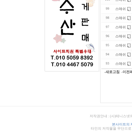
스매쉬
99
스매쉬
98
스매쉬
97
스매쉬
96
스매쉬
95
스매쉬
94
스매쉬
93
-새로고침
-이전
저작권안내 : (사)테니스넷
본사이트의 
타인의 저작물을 무단으로 게