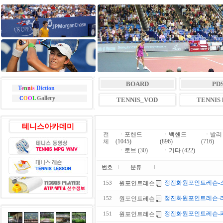
BOARD
PD
T
e
n
n
i
s
Diction
allery
C
O
O
L
G
TENNIS_VOD
TENNIS l
테니스아카데미
전
ㆍ
포핸드
ㆍ
백핸드
ㆍ
발리
체
(1045)
(896)
(716)
ㆍ
로브 (30)
ㆍ
기타 (422)
번호
분류
정진화원포인트레슨-
원포인트레슨
153
정진화원포인트레슨-라
원포인트레슨
152
정진화원포인트레슨-
원포인트레슨
151