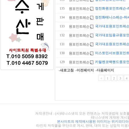
정진화원포인트레슨-
원포인트레슨
135
정진화테니스레슨-허
원포인트레슨
134
국가대표원포인트레슨
원포인트레슨
133
국가대표임용규원포인트
원포인트레슨
132
국가대표원포인트레슨
원포인트레슨
131
이스토민서브원포인
원포인트레슨
130
키릴렌코백핸드원포인
원포인트레슨
129
-새로고침
-이전페이지
-다음페이지
<
1
2
3
4
저작권안내 : (사)테니스넷의 모든 컨텐츠는 저작권법에 보호를
테니스넷에 게재된 게시물
본사이트의 제작에사용된 이미지는 위키피디아의
타인의 저작물을 무단으로 게시, 판매, 대여 또는 상업적 이용