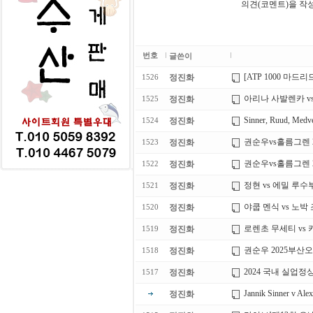
의견(코멘트)을 작
번호
글쓴이
[ATP 1000 마드리
정진화
1526
아리나 사발렌카 vs.
정진화
1525
Sinner, Ruud, Medve
정진화
1524
권순우vs홀름그렌 
정진화
1523
권순우vs홀름그렌 
정진화
1522
정현 vs 에밀 루수
정진화
1521
야쿱 멘식 vs 노박 조
정진화
1520
로렌초 무세티 vs 카
정진화
1519
권순우 2025부산
정진화
1518
2024 국내 실업정
정진화
1517
Jannik Sinner v Alex
정진화