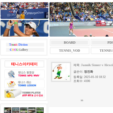
BOARD
PD
T
e
n
n
i
s
Diction
allery
C
O
O
L
G
TENNIS_VOD
TENNIS l
테니스아카데미
Jannik Sinner v Alexe
제목:
글쓴이:
정진화
등록일: 2025-01-10 18:32
조회수: 4106
ss