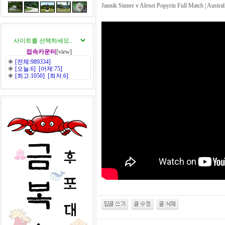
Jannik Sinner v Alexei Popyrin Full Match | Austra
접속카운터
[view]
◈
[전체:989334]
◈
[오늘:6] [어제:75]
◈
[최고:1050] [최저:6]