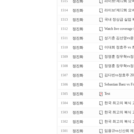
라이브!제12회 요넥
정진화
1515
라이브!제12회 요넥
정진화
1514
국내 정상급 실업 
정진화
1513
Watch live coverage 
정진화
1512
성기춘 김선영vs윤
정진화
1511
이대희 정효주 vs
정진화
1510
정영훈 장우혁vs정홍
정진화
1509
정영훈 장우혁vs정홍
정진화
1508
김다빈vs정효주 2
정진화
1507
Sebastian Baez vs Fr
정진화
1506
Test
정진화
1505
한국 최고의 복식 
정진화
1504
한국 최고의 복식 
정진화
1503
한국 최고의 복식 
정진화
1502
임용규vs신산희 제
정진화
1501