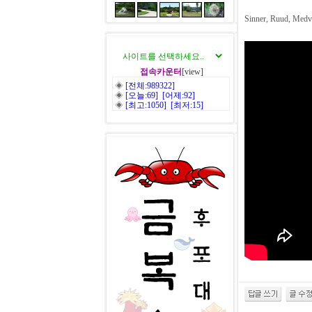
Sinner, Ruud, Medve
접속카운터
[view]
◈
[전체:989322]
◈
[오늘:69] [어제:92]
◈
[최고:1050] [최저:15]