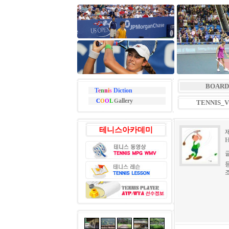
BOARD
T
e
n
n
i
s
Diction
allery
C
O
O
L
G
TENNIS_
테니스아카데미
H
등
조