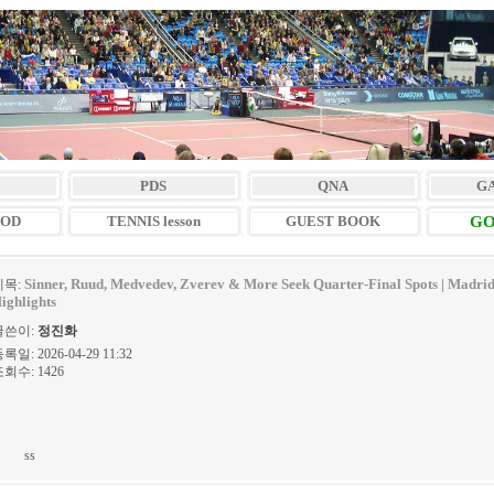
PDS
QNA
G
VOD
TENNIS lesson
GUEST BOOK
GO
Sinner, Ruud, Medvedev, Zverev & More Seek Quarter-Final Spots | Madri
제목:
ighlights
글쓴이:
정진화
록일: 2026-04-29 11:32
회수: 1426
ss