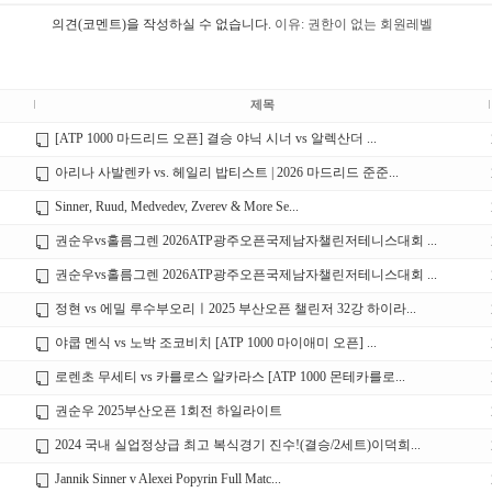
의견(코멘트)을 작성하실 수 없습니다.
이유: 권한이 없는 회원레벨
제목
[ATP 1000 마드리드 오픈] 결승 야닉 시너 vs 알렉산더 ...
아리나 사발렌카 vs. 헤일리 밥티스트 | 2026 마드리드 준준...
Sinner, Ruud, Medvedev, Zverev & More Se...
권순우vs홀름그렌 2026ATP광주오픈국제남자챌린저테니스대회 ...
권순우vs홀름그렌 2026ATP광주오픈국제남자챌린저테니스대회 ...
정현 vs 에밀 루수부오리ㅣ2025 부산오픈 챌린저 32강 하이라...
야쿱 멘식 vs 노박 조코비치 [ATP 1000 마이애미 오픈] ...
로렌초 무세티 vs 카를로스 알카라스 [ATP 1000 몬테카를로...
권순우 2025부산오픈 1회전 하일라이트
2024 국내 실업정상급 최고 복식경기 진수!(결승/2세트)이덕희...
Jannik Sinner v Alexei Popyrin Full Matc...