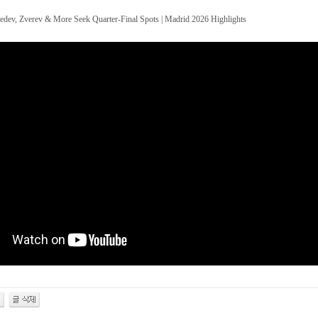
dev, Zverev & More Seek Quarter-Final Spots | Madrid 2026 Highlights