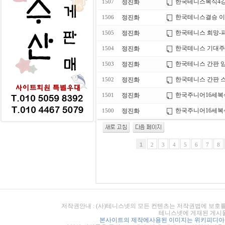
한국테니스복식4강
정진화
1507
한국테니스결승 이
정진화
1506
한국테니스 희망-파
정진화
1505
한국테니스 기대주 
정진화
1504
한국테니스 간판 임
정진화
1503
한국테니스 간판 스타
정진화
1502
한국주니어16세
정진화
1501
한국주니어16세복
정진화
1500
1
2
3
4
5
6
7
8
저작권안내 : (사)테니스넷의 모든 컨텐츠는 저작권법에 보호를
테니스넷에 게재된 게시물
본사이트의 제작에사용된 이미지는 위키피디아의