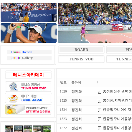
BOARD
PD
T
e
n
n
i
s
Diction
allery
C
O
O
L
G
TENNIS_VOD
TENNIS l
테니스아카데미
번호
글쓴이
홍성찬선수 완벽한 
정진화
1526
홍성찬/지미왕경
정진화
1525
한중일주니어여자
정진화
1524
한중일주니어동영상(최
정진화
1523
한중일주니어동영상(
정진화
1522