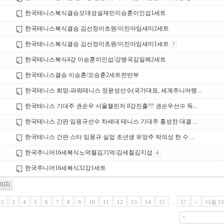
한국테니스복식결승오대성설재민이승훈이인섭1세트
한국테니스복식결승 김선정이초원/이진아임새미2세트
한국테니스복식결승 김선정이초원/이진아임새미1세트
7
한국테니스복식4강 이승훈이인섭/강병국김일해2세트
한국테니스결승 이승훈/오승훈2세트전반부
한국테니스 희망-파워테니스 정윤성선수(국가대표, 세계주니어랭...
한국테니스 기대주 권순우 서울챌린저 8강진출!!! 권순우선수 득...
한국테니스 간판 임용규선수 차세대 테니스 기대주 홍성찬 대결 ...
한국테니스 간판 스타 임용규 실업 초년생 유망주 박의성 한 수 ...
한국주니어16세복식노덕렬김기덕/김세철김지섭
4
한국주니어16세복식32강1세트
2
3
4
5
6
7
8
9
10
11
12
13
14
15
...
57
>
다음 1