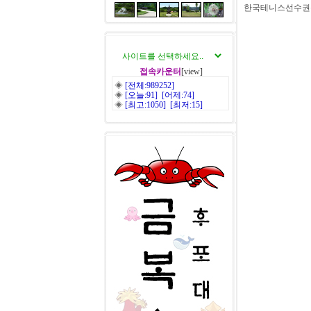
한국테니스선수권
접속카운터
[view]
◈
[전체:989252]
◈
[오늘:91] [어제:74]
◈
[최고:1050] [최저:15]