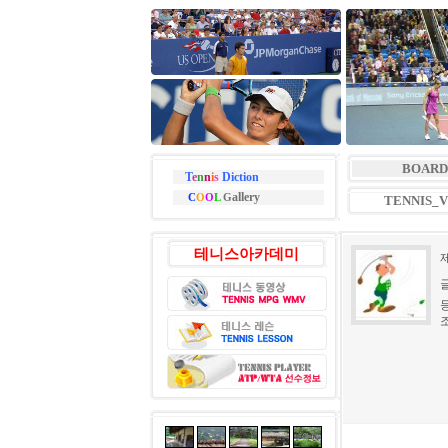
BOARD
T
e
n
n
i
s
Diction
allery
C
O
O
L
G
TENNIS_
테니스아카데미
등
조