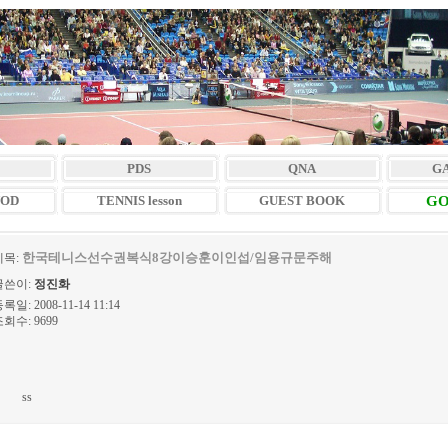
PDS
QNA
G
VOD
TENNIS lesson
GUEST BOOK
GO
한국테니스선수권복식8강이승훈이인섭/임용규문주해
제목:
글쓴이:
정진화
록일: 2008-11-14 11:14
회수: 9699
ss