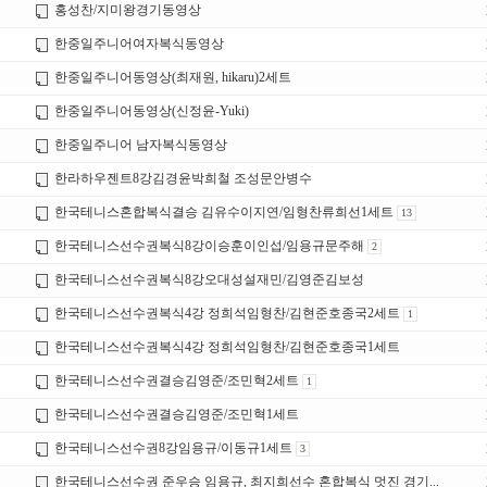
홍성찬/지미왕경기동영상
한중일주니어여자복식동영상
한중일주니어동영상(최재원, hikaru)2세트
한중일주니어동영상(신정윤-Yuki)
한중일주니어 남자복식동영상
한라하우젠트8강김경윤박희철 조성문안병수
한국테니스혼합복식결승 김유수이지연/임형찬류희선1세트
13
한국테니스선수권복식8강이승훈이인섭/임용규문주해
2
한국테니스선수권복식8강오대성설재민/김영준김보성
한국테니스선수권복식4강 정희석임형찬/김현준호종국2세트
1
한국테니스선수권복식4강 정희석임형찬/김현준호종국1세트
한국테니스선수권결승김영준/조민혁2세트
1
한국테니스선수권결승김영준/조민혁1세트
한국테니스선수권8강임용규/이동규1세트
3
한국테니스선수권 준우승 임용규, 최지희선수 혼합복식 멋진 경기...