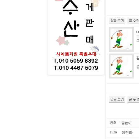
r
소
번호
글쓴이
정진화
1526