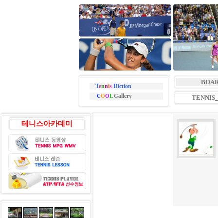
BOA
T
e
n
n
i
s
Diction
allery
C
O
O
L
G
TENNIS
테니스아카데미