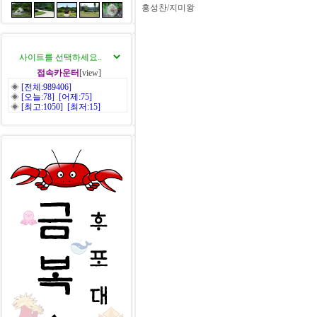
홍성찬/지미왕
접속카운터
[view]
◈
[전체:989406]
◈
[오늘:78] [어제:75]
◈
[최고:1050] [최저:15]