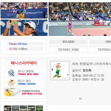
BOARD
PD
T
e
n
n
i
s
Diction
allery
C
O
O
L
G
TENNIS_VOD
TENNIS l
테니스아카데미
한중일주니어여자복
제목:
글쓴이:
정진화
등록일: 2006-08-27 13:56
조회수: 8990 / 추천수: 26
ss