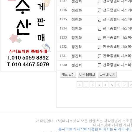
전국종별테니스여
정진화
1237
전국종별테니스여
정진화
1236
전국종별테니스여
정진화
1235
전국종별테니스여대
정진화
1234
전국종별테니스복
정진화
1233
전국종별테니스복
정진화
1232
전국종별테니스복
정진화
1231
전국종별테니스복
정진화
1230
<
1
2
3
4
5
6
7
저작권안내 : (사)테니스넷의 모든 컨텐츠는 저작권법에 보호를
테니스넷에 게재된 게시물
본사이트의 제작에사용된 이미지는 위키피디아의