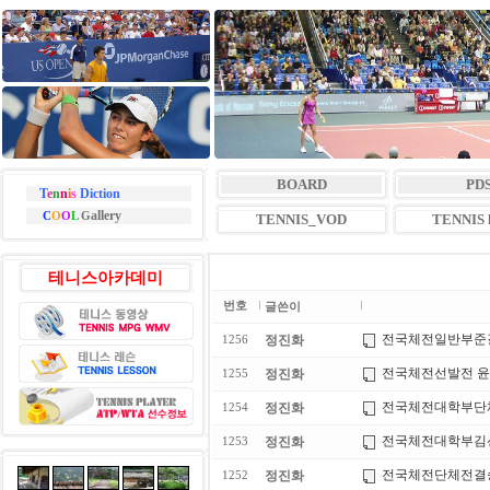
BOARD
PD
T
e
n
n
i
s
Diction
allery
C
O
O
L
G
TENNIS_VOD
TENNIS l
테니스아카데미
번호
글쓴이
전국체전일반부준
정진화
1256
전국체전선발전 윤
정진화
1255
전국체전대학부단
정진화
1254
전국체전대학부김
정진화
1253
전국체전단체전결
정진화
1252